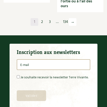
l’ortie ou à l’ail des
Orange
ours
Origan
Ornement
Outil
1
2
3
…
134
→
Outils
Paillage
Paille
Panais
Papier
Inscription aux newsletters
Parasite
Partenariat
Participatif
Patate douce
Pâte
Je souhaite recevoir la newsletter Terre Vivante.
Pâtisson
Patrimoine
Pêche
Pelouse
Pépinières