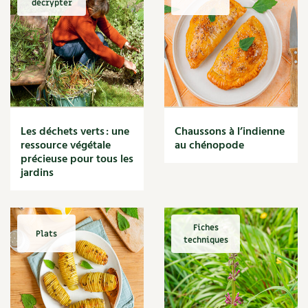
décrypter
Marmite
Massage
Matériaux
Maux
Méditerranéen
Menace
Mésange
Microflore
Les déchets verts : une
Chaussons à l’indienne
Migraine
ressource végétale
au chénopode
précieuse pour tous les
Mode de culture
jardins
Montagne
Mousse
Moutarde
Multiplication
Fiches
Plats
techniques
Mûre
Muret
Muscade
Musique