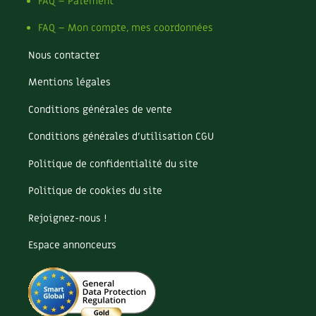
Pomme
FAQ – Paiement
Pomme de terre
FAQ – Mon compte, mes coordonnées
Potager
Potager en lasagnes
Nous contacter
Potimarron
Mentions légales
Poules
Prairie fleurie
Conditions générales de vente
Productif
Purin
Conditions générales d’utilisation CGU
Ravageur
Politique de confidentialité du site
Recette
Récup'
Politique de cookies du site
Recyclage
Rejoignez-nous !
Réparation
Reproduction
Espace annonceurs
Restauration
Rocaille
Ronce (ou mûre de jardin)
Roquette