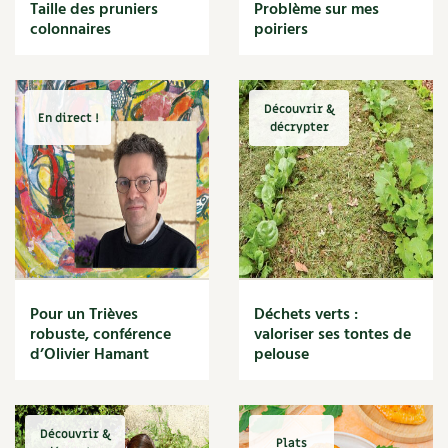
BD : La folle histoire des plantes
Taille des pruniers
Problème sur mes
Cuisine saine
colonnaires
poiriers
Décoration
Dessert
DIY
Eau
Découvrir &
En direct !
Énergie
décrypter
Enfants
Expérimentation
Fleur
Jardin bio
Légumes
Légumineuse
Macérat
Pour un Trièves
Déchets verts :
Maïs doux
robuste, conférence
valoriser ses tontes de
Maison saine
d’Olivier Hamant
pelouse
Mal de gorge
Maladie
Mare
Découvrir &
Marie Chioca
Plats