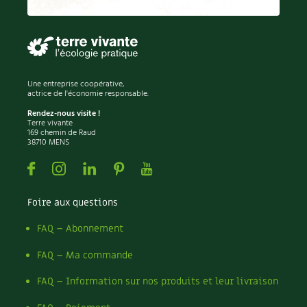
Permaculture
Persil
Pesticides
Petits pois
Piment
Une entreprise coopérative,
Pissenlit
actrice de l'économie responsable.
Pizza
Rendez-nous visite !
Terre vivante
Plantes
169 chemin de Raud
38710 MENS
Plantes d'extérieur
Plantes d'intérieur
Facebook
Instagram
Linkedin
Pinterest
Youtube
Plantes médicinales
Plantes sauvages
Foire aux questions
Plants
Plastique
FAQ – Abonnement
Plat
FAQ – Ma commande
Poireau
Pollinisation
FAQ – Information sur nos produits et leur livraison
Pollution