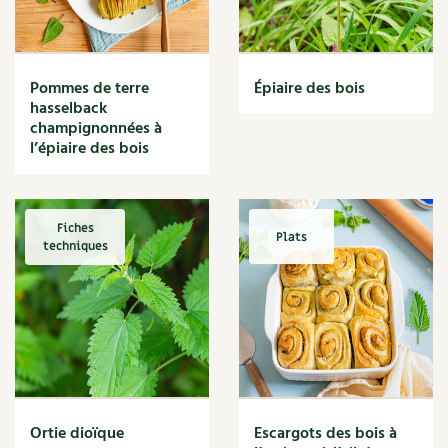
Narcisse
Nature
Nettoyage
Nettoyant
Pommes de terre
Épiaire des bois
Nichoir
hasselback
Noisette
champignonnées à
Noix
l’épiaire des bois
Noix de coco
Nourriture
Nuisibles
Fiches
Plats
Numérique
techniques
Nutriments
Observation
Œuf
Oignon
Oiseaux
Olivier
Optimisation
Ortie dioïque
Escargots des bois à
Optimiser l'espace