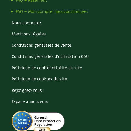
Pomme
FAQ – Paiement
Pomme de terre
FAQ – Mon compte, mes coordonnées
Potager
Potager en lasagnes
Nous contacter
Potimarron
Mentions légales
Poules
Prairie fleurie
Conditions générales de vente
Productif
Purin
Conditions générales d’utilisation CGU
Ravageur
Politique de confidentialité du site
Recette
Récup'
Politique de cookies du site
Recyclage
Rejoignez-nous !
Réparation
Reproduction
Espace annonceurs
Restauration
Rocaille
Ronce (ou mûre de jardin)
Roquette