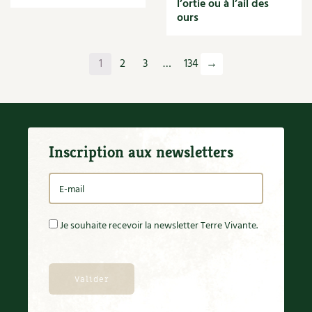
l’ortie ou à l’ail des
Orange
ours
Origan
Ornement
Outil
1
2
3
…
134
→
Outils
Paillage
Paille
Panais
Papier
Inscription aux newsletters
Parasite
Partenariat
Participatif
Patate douce
Pâte
Je souhaite recevoir la newsletter Terre Vivante.
Pâtisson
Patrimoine
Pêche
Pelouse
Pépinières