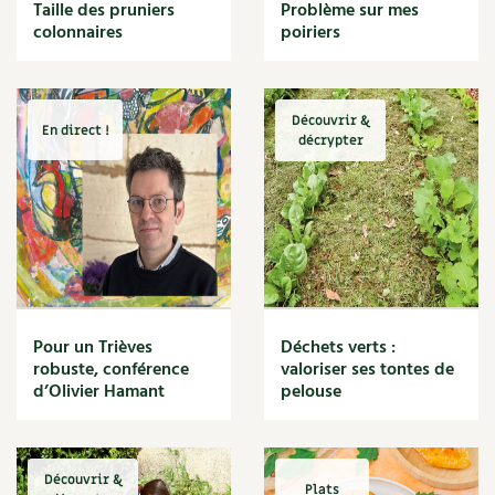
BD : La folle histoire des plantes
Taille des pruniers
Problème sur mes
Cuisine saine
colonnaires
poiriers
Décoration
Dessert
DIY
Eau
Découvrir &
En direct !
Énergie
décrypter
Enfants
Expérimentation
Fleur
Jardin bio
Légumes
Légumineuse
Macérat
Pour un Trièves
Déchets verts :
Maïs doux
robuste, conférence
valoriser ses tontes de
Maison saine
d’Olivier Hamant
pelouse
Mal de gorge
Maladie
Mare
Découvrir &
Marie Chioca
Plats