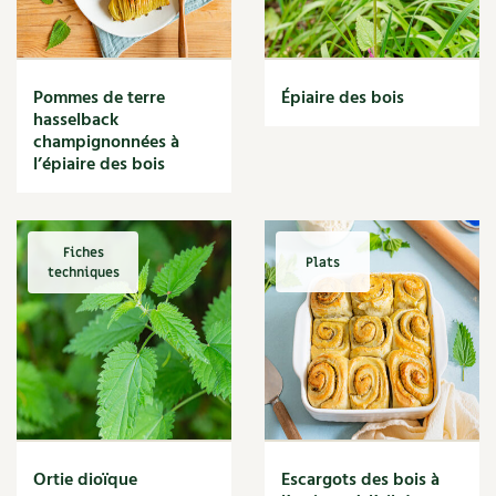
Narcisse
Nature
Nettoyage
Nettoyant
Pommes de terre
Épiaire des bois
Nichoir
hasselback
Noisette
champignonnées à
Noix
l’épiaire des bois
Noix de coco
Nourriture
Nuisibles
Fiches
Plats
Numérique
techniques
Nutriments
Observation
Œuf
Oignon
Oiseaux
Olivier
Optimisation
Ortie dioïque
Escargots des bois à
Optimiser l'espace