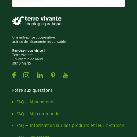
Permaculture
Persil
Pesticides
Petits pois
Piment
Une entreprise coopérative,
Pissenlit
actrice de l'économie responsable.
Pizza
Rendez-nous visite !
Terre vivante
Plantes
169 chemin de Raud
38710 MENS
Plantes d'extérieur
Plantes d'intérieur
Facebook
Instagram
Linkedin
Pinterest
Youtube
Plantes médicinales
Plantes sauvages
Foire aux questions
Plants
Plastique
FAQ – Abonnement
Plat
FAQ – Ma commande
Poireau
Pollinisation
FAQ – Information sur nos produits et leur livraison
Pollution