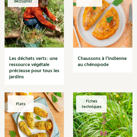
décrypter
Marmite
Massage
Matériaux
Maux
Méditerranéen
Menace
Mésange
Microflore
Les déchets verts : une
Chaussons à l’indienne
Migraine
ressource végétale
au chénopode
précieuse pour tous les
Mode de culture
jardins
Montagne
Mousse
Moutarde
Multiplication
Fiches
Plats
techniques
Mûre
Muret
Muscade
Musique