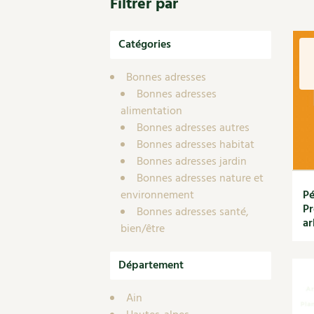
Filtrer par
Nouvelles sur le jardin et l’écologie
Biodiversité
Co
Jardiner en ville
Autonomie, bricolage
Ma
Ornement et aménagement du jardin
Catégories
Prenez-en de la graine !
Én
Bricolages au jardin
Ge
Outils et ustensiles du jardin
Bonnes adresses
Les chroniques de Marie
Bonnes adresses
En
Biodiversité
alimentation
Dé
Ravageurs et maladies au jardin
Bonnes adresses autres
Petit élevage
Bonnes adresses habitat
Bonnes adresses jardin
Bonnes adresses nature et
environnement
Pé
Pr
Bonnes adresses santé,
ar
bien/être
Département
Ain