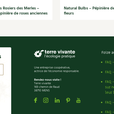
s Rosiers des Merles –
Natural Bulbs – Pépinière d
pinière de roses anciennes
fleurs
Foire a
s
FAQ 
Une entreprise coopérative,
actrice de l'économie responsable.
FAQ 
Rendez-nous visite !
FAQ 
Terre vivante
169 chemin de Raud
sur n
38710 MENS
leur 
Facebook
Instagram
Linkedin
Pinterest
Youtube
FAQ 
FAQ 