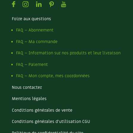
Facebook
Instagram
Linkedin
Pinterest
Youtube
Recettes végétariennes et vegan
Trucs & astuces
Foire aux questions
Habitat écologique
Expés
FAQ – Abonnement
Conception et gros oeuvre
Trocs & petites annonces
FAQ – Ma commande
Matériaux écologiques
Appels à témoignage
FAQ – Information sur nos produits et leur livraison
Énergie
FAQ – Paiement
Bonnes adresses
FAQ – Mon compte, mes coordonnées
Gestion de l’eau
Liste des pépiniéristes
Nous contacter
Entretien de la maison
Mieux consommer
Mentions légales
Décoration et petit bricolage
Conditions générales de vente
Santé et bien-être
Conditions générales d’utilisation CGU