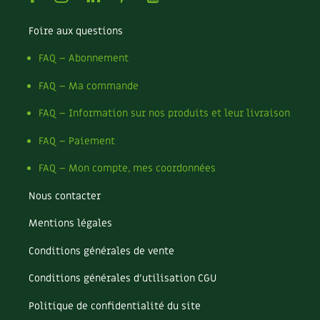
Recettes végétariennes et vegan
Trucs & astuces
Foire aux questions
Habitat écologique
Expés
FAQ – Abonnement
FAQ – Ma commande
Conception et gros oeuvre
Trocs & petites annonces
FAQ – Information sur nos produits et leur livraison
Matériaux écologiques
Appels à témoignage
FAQ – Paiement
Énergie
Bonnes adresses
FAQ – Mon compte, mes coordonnées
Gestion de l’eau
Liste des pépiniéristes
Nous contacter
Entretien de la maison
Mentions légales
Mieux consommer
Conditions générales de vente
Décoration et petit bricolage
Conditions générales d’utilisation CGU
Santé et bien-être
Politique de confidentialité du site