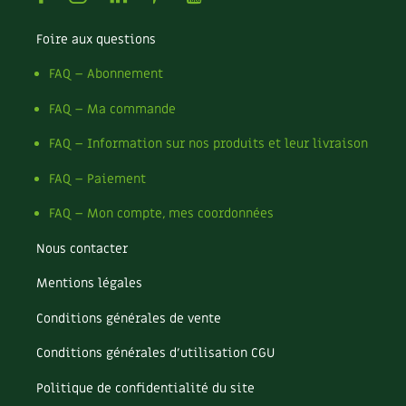
Recettes végétariennes et vegan
Trucs & astuces
Foire aux questions
Habitat écologique
Expés
FAQ – Abonnement
FAQ – Ma commande
Conception et gros oeuvre
Trocs & petites annonces
FAQ – Information sur nos produits et leur livraison
Matériaux écologiques
Appels à témoignage
FAQ – Paiement
Énergie
Bonnes adresses
FAQ – Mon compte, mes coordonnées
Gestion de l’eau
Liste des pépiniéristes
Nous contacter
Entretien de la maison
Mentions légales
Mieux consommer
Conditions générales de vente
Décoration et petit bricolage
Conditions générales d’utilisation CGU
Santé et bien-être
Politique de confidentialité du site