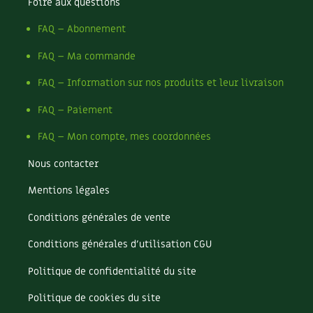
Foire aux questions
Recettes végétariennes et vegan
Trucs & astuces
FAQ – Abonnement
Habitat écologique
Expés
FAQ – Ma commande
FAQ – Information sur nos produits et leur livraison
Conception et gros oeuvre
Trocs & petites annonces
FAQ – Paiement
Matériaux écologiques
Appels à témoignage
FAQ – Mon compte, mes coordonnées
Énergie
Bonnes adresses
Nous contacter
Gestion de l’eau
Liste des pépiniéristes
Mentions légales
Conditions générales de vente
Entretien de la maison
Mieux consommer
Conditions générales d’utilisation CGU
Décoration et petit bricolage
Politique de confidentialité du site
Santé et bien-être
Politique de cookies du site