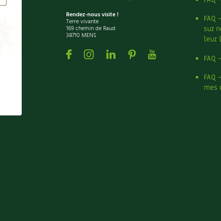
Rendez-nous visite !
FAQ 
Terre vivante
169 chemin de Raud
sur n
38710 MENS
leur 
Facebook
Instagram
Linkedin
Pinterest
Youtube
FAQ 
FAQ 
mes 