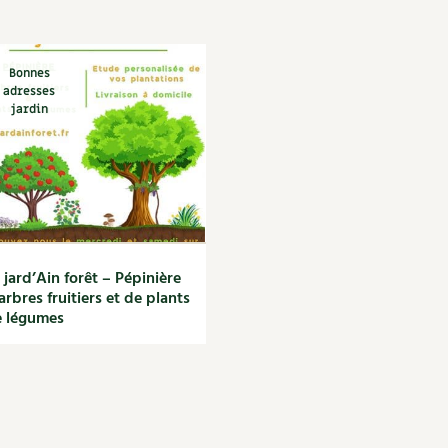
Autonomie
NOUVEAUTÉ
nception et gros oeuvre
tériaux écologiques
Société, engagement
Enfants
Feuilleter l
ergie
Bonnes
adresses
stion de l’eau
jardin
Actions pour la planète
tretien de la maison
coration et petit bricolage
 jard’Ain forêt – Pépinière
arbres fruitiers et de plants
 légumes