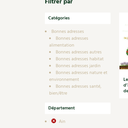
Filtrer par
Nouvelles sur le jardin et l’écologie
Biodiversité
Co
Jardiner en ville
Autonomie, bricolage
Ma
Ornement et aménagement du jardin
Catégories
Prenez-en de la graine !
Én
Bricolages au jardin
Ge
Outils et ustensiles du jardin
Bonnes adresses
Les chroniques de Marie
Bonnes adresses
En
Biodiversité
alimentation
Dé
Ravageurs et maladies au jardin
Bonnes adresses autres
Petit élevage
Bonnes adresses habitat
Bonnes adresses jardin
Bonnes adresses nature et
environnement
Le
d’
Bonnes adresses santé,
de
bien/être
Département
Ain