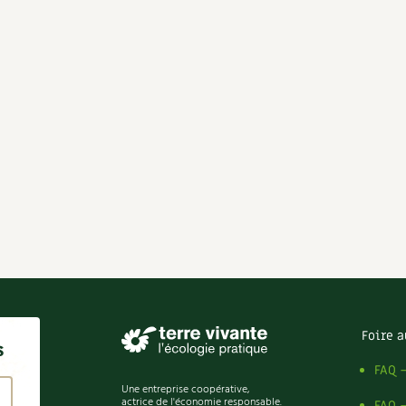
Foire a
s
FAQ 
Une entreprise coopérative,
actrice de l'économie responsable.
FAQ 