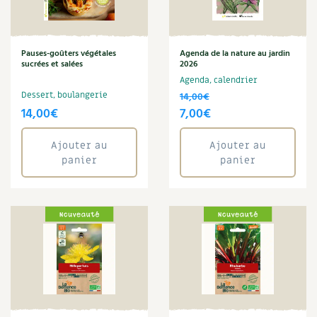
Carnets de saison
Annuler les filtres
Compléments
Pauses-goûters végétales
Agenda de la nature au jardin
sucrées et salées
2026
Agenda, calendrier
Dossier
4 saisons
Dessert, boulangerie
14,00
€
Le
Le
14,00
€
7,00
€
Actualités
prix
prix
Ajouter au
Ajouter au
initial
actuel
Vidéos et podcasts
panier
panier
était :
est :
Conseils vidéo des
4 saisons
14,00€.
7,00€.
Secrets d’abonné
Tous au jardin ! avec Pascal
La vie secrète du jardin