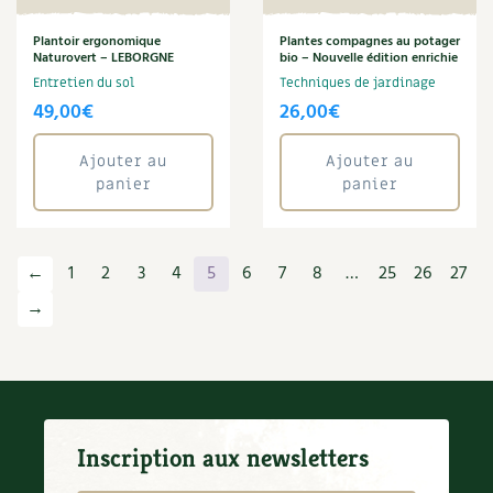
Plantoir ergonomique
Plantes compagnes au potager
Naturovert – LEBORGNE
bio – Nouvelle édition enrichie
Entretien du sol
Techniques de jardinage
49,00
€
26,00
€
Ajouter au
Ajouter au
panier
panier
←
1
2
3
4
5
6
7
8
…
25
26
27
→
Inscription aux newsletters