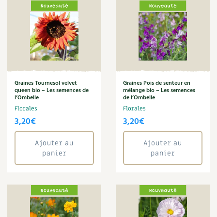
Carnets de saison
Annuler les filtres
Compléments
Dossier
4 saisons
Actualités
Graines Tournesol velvet
Graines Pois de senteur en
queen bio – Les semences de
mélange bio – Les semences
l’Ombelle
de l’Ombelle
Vidéos et podcasts
Florales
Florales
3,20
€
3,20
€
Conseils vidéo des
4 saisons
Ajouter au
Ajouter au
Secrets d’abonné
panier
panier
Tous au jardin ! avec Pascal
La vie secrète du jardin