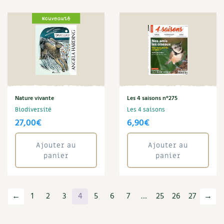
Nature vivante
Les 4 saisons n°275
Biodiversité
Les 4 saisons
27,00
€
6,90
€
Ajouter au
Ajouter au
panier
panier
←
1
2
3
4
5
6
7
…
25
26
27
→