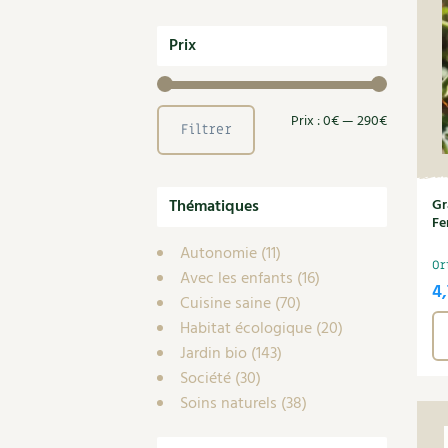
Prix
Prix
Prix
Prix :
0€
—
290€
Filtrer
min
max
Thématiques
Gr
Fe
Autonomie
(11)
Or
Avec les enfants
(16)
4
Cuisine saine
(70)
Habitat écologique
(20)
Jardin bio
(143)
Société
(30)
Soins naturels
(38)