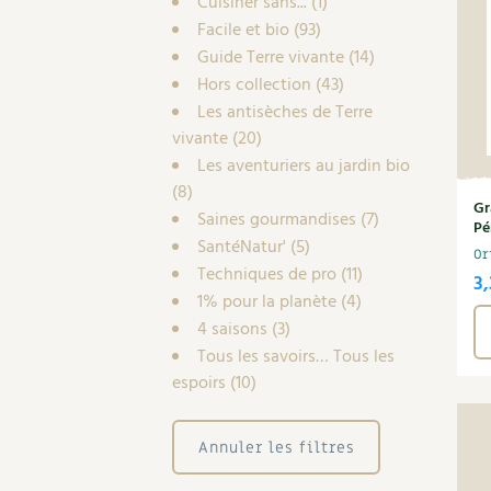
Cuisiner sans...
(1)
Facile et bio
(93)
Guide Terre vivante
(14)
Hors collection
(43)
Les antisèches de Terre
vivante
(20)
Les aventuriers au jardin bio
(8)
Gr
Saines gourmandises
(7)
Pé
SantéNatur'
(5)
Or
Techniques de pro
(11)
3
1% pour la planète
(4)
4 saisons
(3)
Tous les savoirs… Tous les
espoirs
(10)
Annuler les filtres