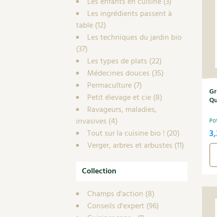
Les enfants en cuisine
(3)
Les ingrédients passent à
table
(12)
Les techniques du jardin bio
(37)
Les types de plats
(22)
Médecines douces
(35)
Permaculture
(7)
Gr
Petit élevage et cie
(8)
Qu
Ravageurs, maladies,
invasives
(4)
Po
3
Tout sur la cuisine bio !
(20)
Verger, arbres et arbustes
(11)
Collection
Champs d'action
(8)
Conseils d'expert
(96)