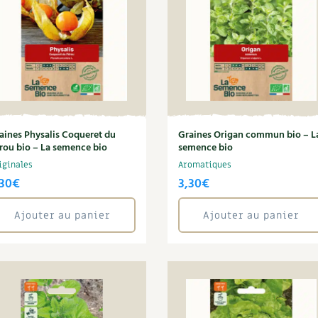
aines Physalis Coqueret du
Graines Origan commun bio – L
rou bio – La semence bio
semence bio
iginales
Aromatiques
,30
€
3,30
€
Ajouter au panier
Ajouter au panier