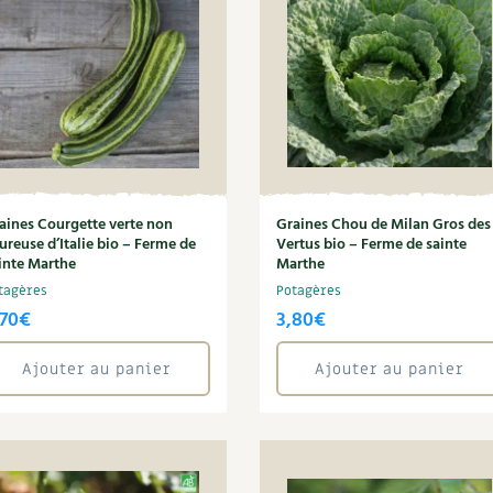
Autonomie
NOUVEAUTÉ
nception et gros oeuvre
tériaux écologiques
Société, engagement
Enfants
Feuilleter l
ergie
stion de l’eau
Actions pour la planète
tretien de la maison
coration et petit bricolage
aines Courgette verte non
Graines Chou de Milan Gros des
ureuse d’Italie bio – Ferme de
Vertus bio – Ferme de sainte
inte Marthe
Marthe
tagères
Potagères
,70
€
3,80
€
Ajouter au panier
Ajouter au panier