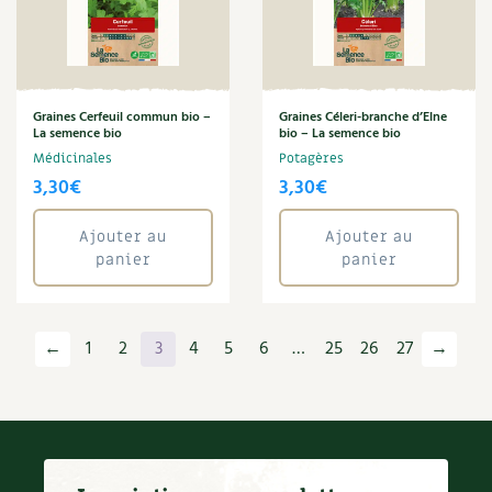
Graines Cerfeuil commun bio –
Graines Céleri-branche d’Elne
La semence bio
bio – La semence bio
Médicinales
Potagères
3,30
€
3,30
€
Ajouter au
Ajouter au
panier
panier
←
1
2
3
4
5
6
…
25
26
27
→