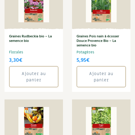
Carnets de saison
Annuler les filtres
Compléments
Dossier
4 saisons
Graines Rudbeckia bio – La
Graines Pois nain à écosser
semence bio
Douce Provence Bio – La
semence bio
Actualités
Florales
Potagères
3,30
€
5,95
€
Vidéos et podcasts
Ajouter au
Ajouter au
Conseils vidéo des
4 saisons
panier
panier
Secrets d’abonné
Tous au jardin ! avec Pascal
La vie secrète du jardin