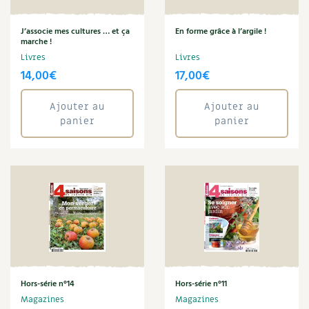
Carnets de saison
Annuler les filtres
J’associe mes cultures … et ça
En forme grâce à l’argile !
marche !
Compléments
Livres
Livres
14,00
€
17,00
€
Dossier
4 saisons
Ajouter au
Ajouter au
Actualités
panier
panier
Vidéos et podcasts
Conseils vidéo des
4 saisons
Secrets d’abonné
Tous au jardin ! avec Pascal
La vie secrète du jardin
Hors-série n°14
Hors-série n°11
Magazines
Magazines