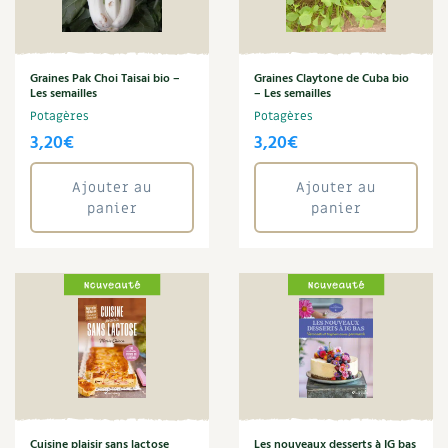
Carnets de saison
Annuler les filtres
Compléments
Graines Pak Choi Taisai bio –
Graines Claytone de Cuba bio
Les semailles
– Les semailles
Potagères
Potagères
Dossier
4 saisons
3,20
€
3,20
€
Actualités
Ajouter au
Ajouter au
panier
panier
Vidéos et podcasts
Conseils vidéo des
4 saisons
Secrets d’abonné
Tous au jardin ! avec Pascal
La vie secrète du jardin
Cuisine plaisir sans lactose
Les nouveaux desserts à IG bas