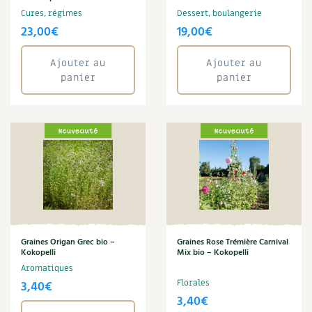
BD : La folle histoire des plantes
Cures, régimes
Dessert, boulangerie
23,00
€
19,00
€
Ajouter au
Ajouter au
panier
panier
Graines Origan Grec bio –
Graines Rose Trémière Carnival
Kokopelli
Mix bio – Kokopelli
Aromatiques
3,40
€
Florales
3,40
€