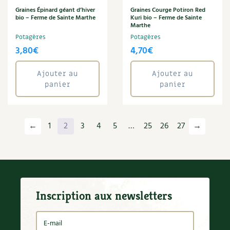
Graines Épinard géant d’hiver
Graines Courge Potiron Red
bio – Ferme de Sainte Marthe
Kuri bio – Ferme de Sainte
Marthe
Potagères
Potagères
3,80
€
4,70
€
Ajouter au
Ajouter au
panier
panier
←
1
2
3
4
5
…
25
26
27
→
Inscription aux newsletters