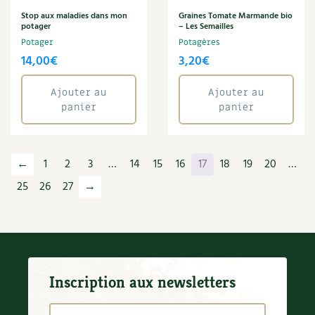
Stop aux maladies dans mon
Graines Tomate Marmande bio
potager
– Les Semailles
Potager
Potagères
14,00
€
3,20
€
Ajouter au
Ajouter au
panier
panier
←
1
2
3
…
14
15
16
17
18
19
20
…
25
26
27
→
Inscription aux newsletters