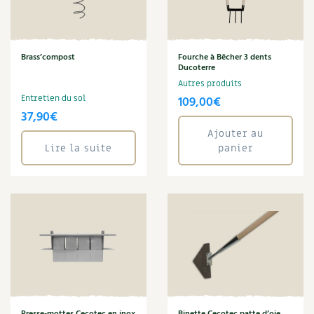
Carnets de saison
Annuler les filtres
Compléments
Brass’compost
Fourche à Bêcher 3 dents
Ducoterre
Dossier
4 saisons
Autres produits
Entretien du sol
109,00
€
37,90
€
Actualités
Ajouter au
Lire la suite
panier
Vidéos et podcasts
Conseils vidéo des
4 saisons
Secrets d’abonné
Tous au jardin ! avec Pascal
La vie secrète du jardin