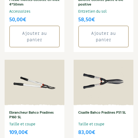
Presse-mottes Cecotec en inox
Binette Cecotec patte d’oie
BD : La folle histoire des plantes
4*50mm
positive
Accessoires
Entretien du sol
50,00
€
58,50
€
Ajouter au
Ajouter au
panier
panier
Ebrancheur Bahco Pradines
Cisaille Bahco Pradines P51 SL
P160 SL
Taille et coupe
Taille et coupe
109,00
€
83,00
€