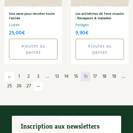
Une serre pour récolter toute
Les antisèches de Terre vivante
l’année
: Ravageurs & maladies
Livres
Potager
25,00
€
9,90
€
Ajouter au
Ajouter au
panier
panier
←
1
2
3
…
13
14
15
16
17
18
19
…
25
26
27
→
Inscription aux newsletters