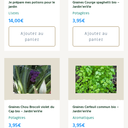
BD : La folle histoire des plantes
Je prépare mes potions pour le
Graines Courge spaghetti bio –
jardin
Jardin’enVie
Livres
Potagères
14,00
€
3,95
€
Ajouter au
Ajouter au
panier
panier
Graines Chou Brocoli violet du
Graines Cerfeuil commun bio –
Cap bio – Jardin’enVie
Jardin’enVie
Potagères
Aromatiques
3,95
€
3,95
€