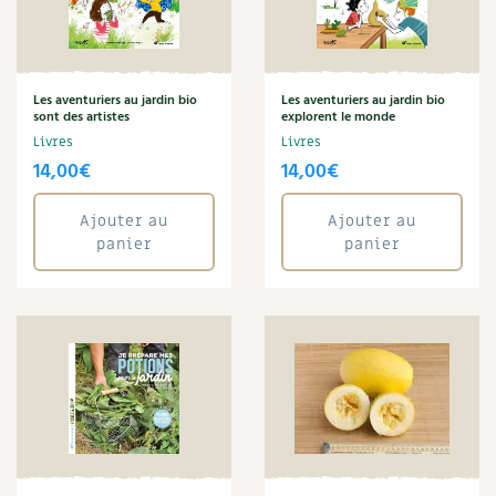
Carnets de saison
Annuler les filtres
Compléments
Les aventuriers au jardin bio
Les aventuriers au jardin bio
sont des artistes
explorent le monde
Dossier
4 saisons
Livres
Livres
14,00
€
14,00
€
Actualités
Ajouter au
Ajouter au
Vidéos et podcasts
panier
panier
Conseils vidéo des
4 saisons
Secrets d’abonné
Tous au jardin ! avec Pascal
La vie secrète du jardin