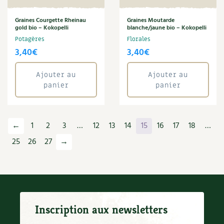
Graines Courgette Rheinau
Graines Moutarde
gold bio – Kokopelli
blanche/jaune bio – Kokopelli
Potagères
Florales
3,40
€
3,40
€
Ajouter au
Ajouter au
panier
panier
←
1
2
3
…
12
13
14
15
16
17
18
…
25
26
27
→
Inscription aux newsletters