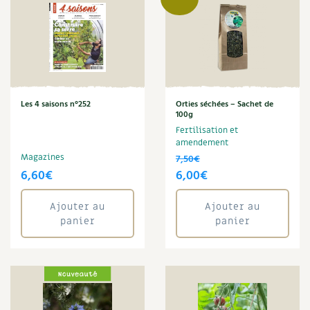
Les 4 saisons n°252
Orties séchées – Sachet de
100g
Fertilisation et
amendement
Magazines
7,50
€
Le
Le
6,60
€
6,00
€
prix
prix
Ajouter au
Ajouter au
initial
actuel
panier
panier
était :
est :
7,50€.
6,00€.