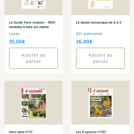
Carnets de saison
Annuler les filtres
Compléments
Le Guide Terre vivante – 1000
Le dessin botanique de A à Z
remèdes à faire soi-même
Livres
DIY, autonomie
Dossier
4 saisons
35,00
€
26,00
€
Actualités
Ajouter au
Ajouter au
panier
panier
Vidéos et podcasts
Conseils vidéo des
4 saisons
Secrets d’abonné
Tous au jardin ! avec Pascal
La vie secrète du jardin
Hors-série n°27
Les 4 saisons n°257