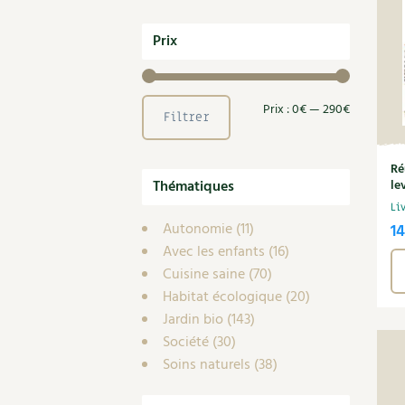
Prix
Prix
Prix
Prix :
0€
—
290€
Filtrer
min
max
Ré
Thématiques
le
Li
Autonomie
(11)
1
Avec les enfants
(16)
Cuisine saine
(70)
Habitat écologique
(20)
Jardin bio
(143)
Société
(30)
Soins naturels
(38)