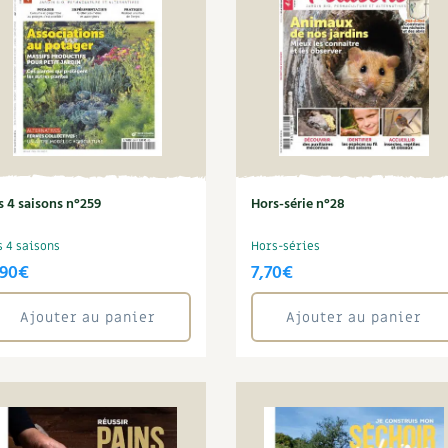
Autonomie
NOUVEAUTÉ
nception et gros oeuvre
tériaux écologiques
Société, engagement
Enfants
Feuilleter l
ergie
stion de l’eau
Actions pour la planète
tretien de la maison
coration et petit bricolage
s 4 saisons n°259
Hors-série n°28
s 4 saisons
Hors-séries
,90
€
7,70
€
Ajouter au panier
Ajouter au panier