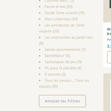
Cuisiner sans...
(1)
Facile et bio
(93)
Guide Terre vivante
(14)
Hors collection
(43)
Les antisèches de Terre
Gr
vivante
(20)
à 
Les aventuriers au jardin bio
Po
(8)
3,
Saines gourmandises
(7)
SantéNatur'
(5)
Techniques de pro
(11)
1% pour la planète
(4)
4 saisons
(3)
Tous les savoirs… Tous les
espoirs
(10)
Annuler les filtres