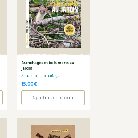
S
Vidéos et podcasts
Conseils vidéo des
4 saisons
e catalogue
Secrets d’abonné
Tous au jardin ! avec Pascal
La vie secrète du jardin
BD : La folle histoire des plantes
Branchages et bois morts au
jardin
Autonomie, bricolage
15,00
€
Ajouter au panier