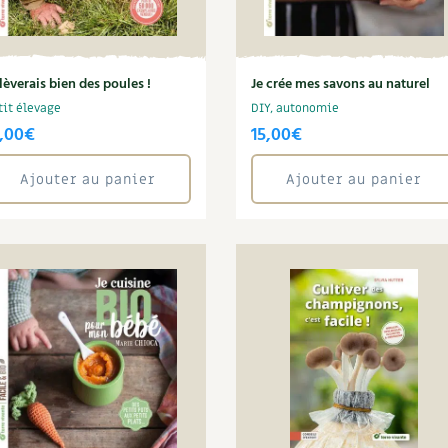
élèverais bien des poules !
Je crée mes savons au naturel
tit élevage
DIY, autonomie
,00
€
15,00
€
Ajouter au panier
Ajouter au panier