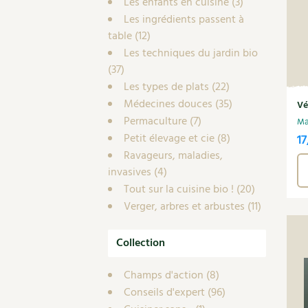
Les enfants en cuisine
(3)
Les ingrédients passent à
table
(12)
Les techniques du jardin bio
(37)
Les types de plats
(22)
Médecines douces
(35)
Vé
Permaculture
(7)
Ma
Petit élevage et cie
(8)
17
Ravageurs, maladies,
invasives
(4)
Tout sur la cuisine bio !
(20)
Verger, arbres et arbustes
(11)
Collection
Champs d'action
(8)
Conseils d'expert
(96)