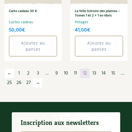
Carte cadeau 50 €
La folle histoire des plantes –
Tomes 1 et 2 + 1 ex-libris
Cartes cadeau
Potager
50,00
€
41,00
€
Ajouter au
Ajouter au
panier
panier
←
1
2
3
…
9
10
11
12
13
14
15
…
25
26
27
→
Inscription aux newsletters