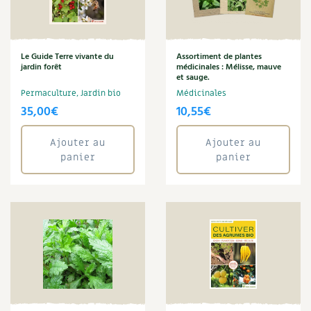
Carnets de saison
Annuler les filtres
Compléments
Le Guide Terre vivante du
Assortiment de plantes
jardin forêt
médicinales : Mélisse, mauve
et sauge.
Dossier
4 saisons
Permaculture, Jardin bio
Médicinales
35,00
€
10,55
€
Actualités
Ajouter au
Ajouter au
Vidéos et podcasts
panier
panier
Conseils vidéo des
4 saisons
Secrets d’abonné
Tous au jardin ! avec Pascal
La vie secrète du jardin