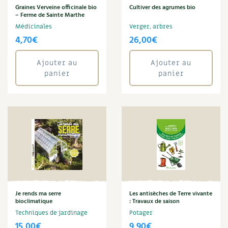
BD : La folle histoire des plantes
Graines Verveine officinale bio
Cultiver des agrumes bio
– Ferme de Sainte Marthe
Médicinales
Verger, arbres
4,70
€
26,00
€
Ajouter au
Ajouter au
panier
panier
Je rends ma serre
Les antisèches de Terre vivante
bioclimatique
: Travaux de saison
Techniques de jardinage
Potager
15,00
€
9,90
€