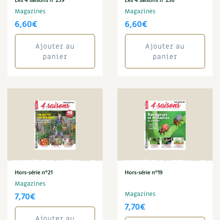
Les 4 saisons n°239
Les 4 saisons n°238
Magazines
Magazines
Carnets de saison
6,60
€
6,60
€
Compléments
Ajouter au
Ajouter au
panier
panier
Dossier
4 saisons
Actualités
Vidéos et podcasts
Conseils vidéo des
4 saisons
Secrets d’abonné
Hors-série n°21
Hors-série n°19
Tous au jardin ! avec Pascal
Magazines
7,70
€
Magazines
La vie secrète du jardin
7,70
€
Ajouter au