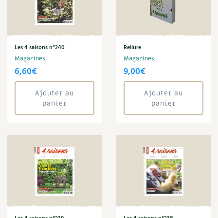
Les plantes et leurs vertus
Soins et cosmétiques au naturel
Les 4 saisons n°240
Reliure
Société et alternatives
Magazines
Magazines
6,60
€
9,00
€
Vivre l’écologie
Ajouter au
Ajouter au
Protéger la nature
panier
panier
Autonomie
Enfants
Actions pour la planète
Les 4 saisons
Archives