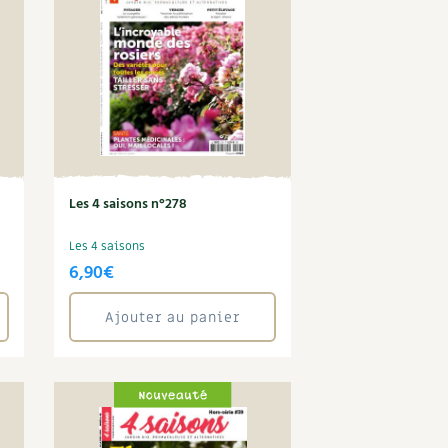
S
Vidéos et podcasts
Conseils vidéo des
4 saisons
e catalogue
Secrets d’abonné
Tous au jardin ! avec Pascal
La vie secrète du jardin
BD : La folle histoire des plantes
Les 4 saisons n°278
Les 4 saisons
6,90
€
Ajouter au panier