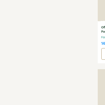
Of
Pa
Fo
1