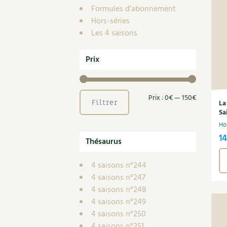
Nouvelles sur le jardin et l’écologie
Biodiversité
Co
Jardiner en ville
Formules d'abonnement
Autonomie, bricolage
Hors-séries
Ma
Ornement et aménagement du jardin
Les 4 saisons
Prenez-en de la graine !
Én
Bricolages au jardin
Ge
Outils et ustensiles du jardin
Prix
Les chroniques de Marie
En
Biodiversité
Dé
Ravageurs et maladies au jardin
Prix
Prix
Prix :
0€
—
150€
Filtrer
La
Petit élevage
Sa
min
max
Ho
14
Thésaurus
4 saisons n°244
4 saisons n°247
4 saisons n°248
4 saisons n°249
4 saisons n°250
4 saisons n°251