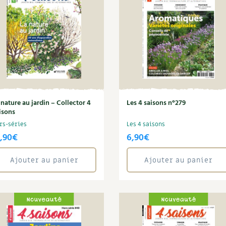
Autonomie
NOUVEAUTÉ
nception et gros oeuvre
tériaux écologiques
Société, engagement
Enfants
Feuilleter l
ergie
stion de l’eau
Actions pour la planète
tretien de la maison
coration et petit bricolage
 nature au jardin – Collector 4
Les 4 saisons n°279
isons
rs-séries
Les 4 saisons
,90
€
6,90
€
Ajouter au panier
Ajouter au panier