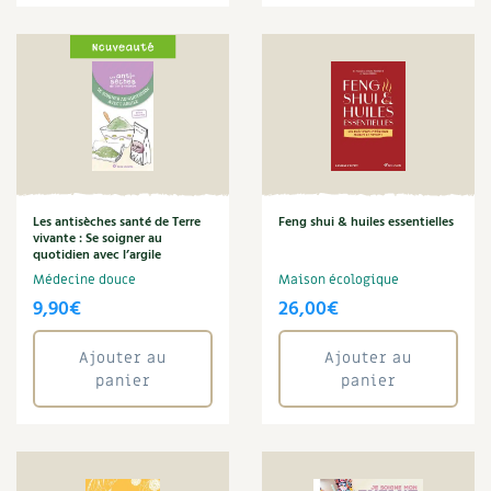
Les plantes et leurs vertus
Soins et cosmétiques au naturel
Société et alternatives
Vivre l’écologie
Protéger la nature
Les antisèches santé de Terre
Feng shui & huiles essentielles
vivante : Se soigner au
quotidien avec l’argile
Autonomie
Médecine douce
Maison écologique
9,90
€
26,00
€
Enfants
Ajouter au
Ajouter au
Actions pour la planète
panier
panier
Les 4 saisons
Archives