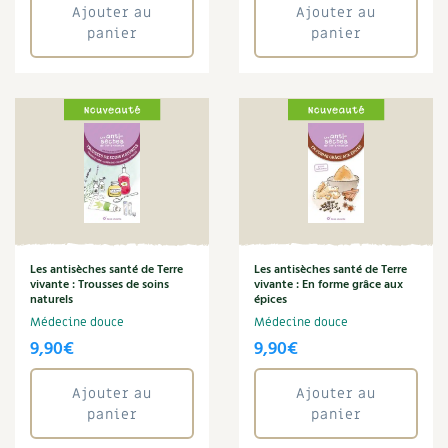
Ajouter au
Ajouter au
Maux
Recettes végétariennes et vegan
Trucs & astuces
panier
panier
Pharmacie naturelle
Phytothérapie
Habitat écologique
Expés
Plantes médicinales
Plantes sauvages
Conception et gros oeuvre
Trocs & petites annonces
Santé
Soins
Matériaux écologiques
Appels à témoignage
Sport
Tisane
Énergie
Bonnes adresses
Gestion de l’eau
Liste des pépiniéristes
Annuler les filtres
Les antisèches santé de Terre
Les antisèches santé de Terre
vivante : Trousses de soins
vivante : En forme grâce aux
naturels
épices
Entretien de la maison
Mieux consommer
Médecine douce
Médecine douce
9,90
€
9,90
€
Décoration et petit bricolage
Ajouter au
Ajouter au
Santé et bien-être
panier
panier