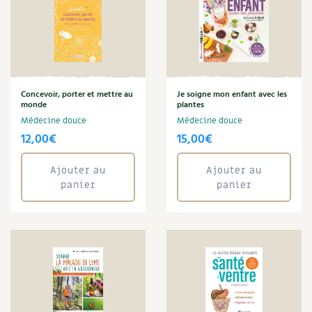
Carnets de saison
Compléments
Dossier
4 saisons
Concevoir, porter et mettre au
Je soigne mon enfant avec les
monde
plantes
Actualités
Médecine douce
Médecine douce
12,00
€
15,00
€
Vidéos et podcasts
Ajouter au
Ajouter au
Conseils vidéo des
4 saisons
panier
panier
Secrets d’abonné
Tous au jardin ! avec Pascal
La vie secrète du jardin