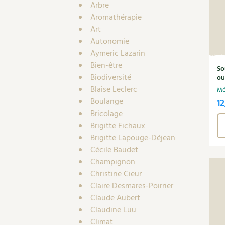
Arbre
Aromathérapie
Art
Autonomie
Aymeric Lazarin
Bien-être
So
Biodiversité
ou
Blaise Leclerc
Mé
Boulange
12
Bricolage
Brigitte Fichaux
Brigitte Lapouge-Déjean
Cécile Baudet
Champignon
Christine Cieur
Claire Desmares-Poirrier
Claude Aubert
Claudine Luu
Climat