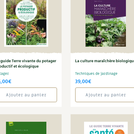
Autonomie
NOUVEAUTÉ
nception et gros oeuvre
tériaux écologiques
Société, engagement
Enfants
Feuilleter l
ergie
stion de l’eau
Actions pour la planète
tretien de la maison
coration et petit bricolage
 guide Terre vivante du potager
La culture maraîchère biologiqu
oductif et écologique
tager
Techniques de jardinage
5,00
€
39,00
€
Ajouter au panier
Ajouter au panier