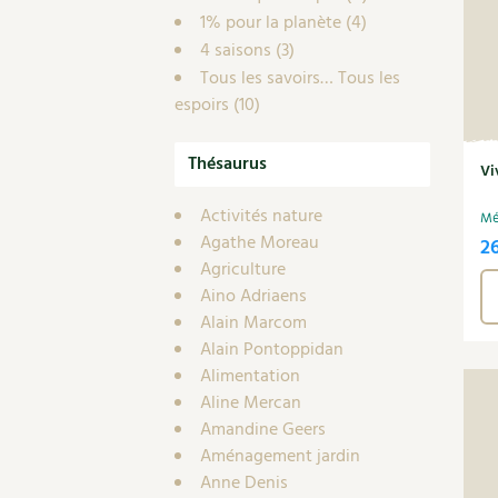
1% pour la planète
(4)
4 saisons
(3)
Tous les savoirs… Tous les
espoirs
(10)
Thésaurus
Vi
Activités nature
Mé
Agathe Moreau
2
Agriculture
Aino Adriaens
Alain Marcom
Alain Pontoppidan
Alimentation
Aline Mercan
Amandine Geers
Aménagement jardin
Anne Denis