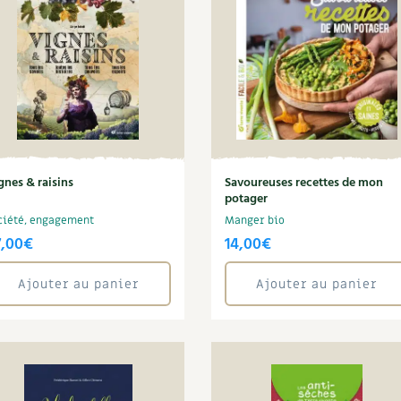
Autonomie
NOUVEAUTÉ
nception et gros oeuvre
tériaux écologiques
Société, engagement
Enfants
Feuilleter l
ergie
stion de l’eau
Actions pour la planète
tretien de la maison
coration et petit bricolage
gnes & raisins
Savoureuses recettes de mon
potager
ciété, engagement
Manger bio
7,00
€
14,00
€
Ajouter au panier
Ajouter au panier