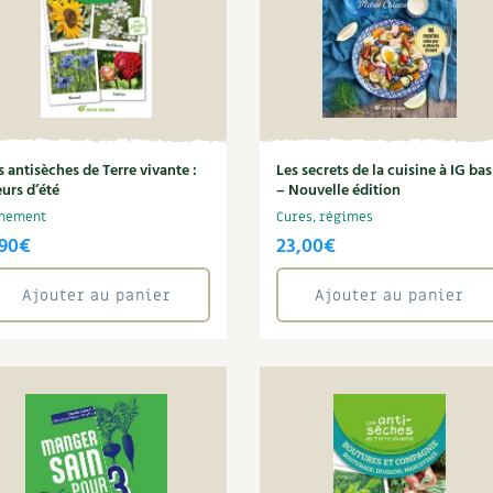
s antisèches de Terre vivante :
Les secrets de la cuisine à IG bas
eurs d’été
– Nouvelle édition
nement
Cures, régimes
,90
€
23,00
€
Ajouter au panier
Ajouter au panier