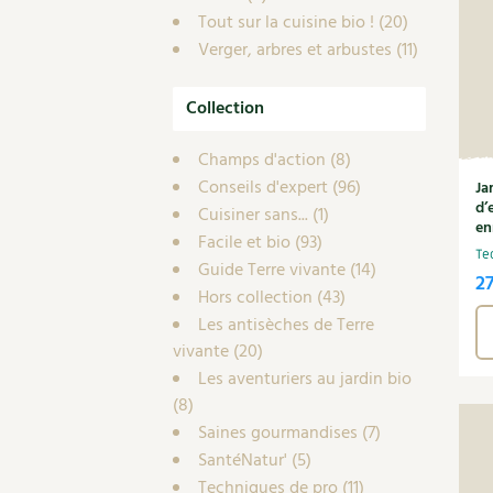
Tout sur la cuisine bio !
(20)
Verger, arbres et arbustes
(11)
Collection
Champs d'action
(8)
Conseils d'expert
(96)
Ja
d’
Cuisiner sans...
(1)
en
Facile et bio
(93)
Te
Guide Terre vivante
(14)
2
Hors collection
(43)
Les antisèches de Terre
vivante
(20)
Les aventuriers au jardin bio
(8)
Saines gourmandises
(7)
SantéNatur'
(5)
Techniques de pro
(11)