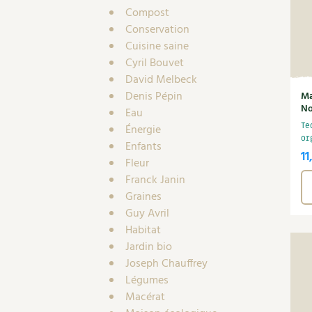
Compost
Conservation
Cuisine saine
Cyril Bouvet
David Melbeck
Denis Pépin
Ma
No
Eau
Te
Énergie
or
Enfants
11
Fleur
Franck Janin
Graines
Guy Avril
Habitat
Jardin bio
Joseph Chauffrey
Légumes
Macérat