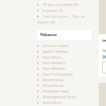
1% pour la planète
(4)
4 saisons
(3)
Tous les savoirs… Tous les
espoirs
(10)
Thésaurus
Un
Activités nature
Agathe Moreau
Te
2
Agriculture
Aino Adriaens
Alain Marcom
Alain Pontoppidan
Alimentation
Aline Mercan
Amandine Geers
Aménagement jardin
Anne Denis