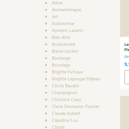
Arbre
Aromathérapie
Art
Autonomie
Aymeric Lazarin
Bien-être
Biodiversité
Le
Fl
Blaise Leclerc
Or
Boulange
9
Bricolage
Brigitte Fichaux
Brigitte Lapouge-Déjean
Cécile Baudet
Champignon
Christine Cieur
Claire Desmares-Poirrier
Claude Aubert
Claudine Luu
Climat