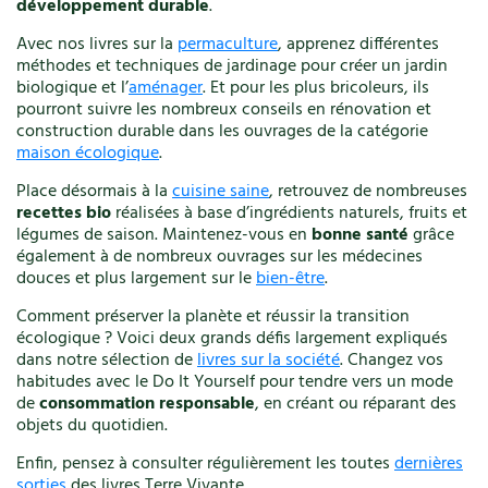
développement durable
.
Végétal
Avec nos livres sur la
permaculture
, apprenez différentes
Vélo
méthodes et techniques de jardinage pour créer un jardin
Verger
biologique et l’
aménager
. Et pour les plus bricoleurs, ils
Vêtements
pourront suivre les nombreux conseils en rénovation et
Ville
construction durable dans les ouvrages de la catégorie
Vin
maison écologique
.
Vincent Albouy
Place désormais à la
cuisine saine
, retrouvez de nombreuses
Xavier Mathias
recettes bio
réalisées à base d’ingrédients naturels, fruits et
légumes de saison. Maintenez-vous en
bonne santé
grâce
également à de nombreux ouvrages sur les médecines
Annuler les filtres
douces et plus largement sur le
bien-être
.
Comment préserver la planète et réussir la transition
écologique ? Voici deux grands défis largement expliqués
dans notre sélection de
livres sur la société
. Changez vos
habitudes avec le Do It Yourself pour tendre vers un mode
de
consommation responsable
, en créant ou réparant des
objets du quotidien.
Enfin, pensez à consulter régulièrement les toutes
dernières
sorties
des livres Terre Vivante.