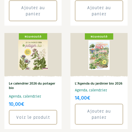
prix
prix
Joseph Chauffrey
Ajouter au
Ajouter au
initial
actuel
Légumes
panier
panier
Macérat
était :
est :
Maison écologique
14,00€.
7,00€.
Maladie
Maraîchage
Marc Dufumier
Mare
Marie Chioca
Marie-Laure Tombini
Martine Cotinat
Matériaux
Le calendrier 2026 du potager
L’Agenda du jardinier bio 2026
Mathilde Magnan
bio
Agenda, calendrier
Mauvaise herbe
Agenda, calendrier
14,00
€
Maux
10,00
€
Meuble
Ajouter au
Microferme
Voir le produit
panier
Monde
Muret