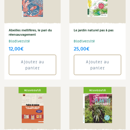
Plantes
Plantes médicinales
Plantes sauvages
Plants
Potager
Abeilles mellifères, le pari du
Le jardin naturel pas à pas
réensauvagement
Potager en lasagnes
Biodiversité
Biodiversité
Potions
12,00
€
25,00
€
Poules
pub-canicule
Ajouter au
Ajouter au
Punk
panier
panier
Ravageur
Recette
Rémi Kulik
Rénovation
Rotation
Ruche
Salade
Sandwich
Sans gluten