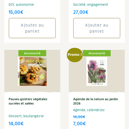
Claire Desmares-Poirrier
BD : La folle histoire des plantes
DIY, autonomie
Société, engagement
Claude Aubert
15,00
€
27,00
€
Claudine Luu
Climat
Ajouter au
Ajouter au
Compost
panier
panier
Conservation
Cuisine saine
Cyril Bouvet
Promo !
David Melbeck
Denis Pépin
Eau
Énergie
Enfants
Fleur
Franck Janin
Pauses-goûters végétales
Agenda de la nature au jardin
sucrées et salées
2026
Graines
Agenda, calendrier
Guy Avril
Dessert, boulangerie
14,00
€
Habitat
Le
Le
14,00
€
7,00
€
Jardin bio