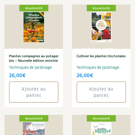
Noix
Nourriture
Obsèques
Œuf
Oiseaux
Optimiser l'espace
Organisation
Ornement
Plantes compagnes au potager
Cultiver les plantes tinctoriales
bio – Nouvelle édition enrichie
Paillage
Techniques de jardinage
Techniques de jardinage
Pain
26,00
€
26,00
€
Pâte
Peinture
Ajouter au
Ajouter au
Pelouse
panier
panier
Permaculture
Pesticides
Petits déjeuners
Pharmacie naturelle
Phytothérapie