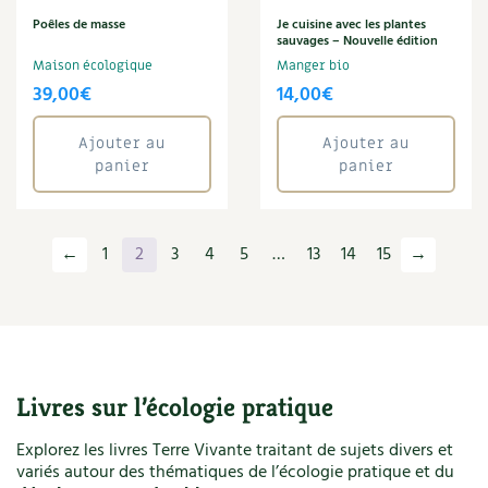
Santé
Poêles de masse
Je cuisine avec les plantes
Sarrasin
sauvages – Nouvelle édition
Savon
Maison écologique
Manger bio
Séchoir solaire
39,00
€
14,00
€
Serge Schall
Serre
Ajouter au
Ajouter au
Soins
panier
panier
Sol
Soleil
Sophie Graverand
←
1
2
3
4
5
…
13
14
15
→
Sport
Syntropie
Textile éthique
Tisane
Toit végétalisé
Tomate
Livres sur l’écologie pratique
Tous les...
Explorez les livres Terre Vivante traitant de sujets divers et
Tressage
variés autour des thématiques de l’écologie pratique et du
Vannerie