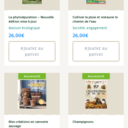
Amandine Geers
Carnets de saison
Aménagement jardin
La phytoépuration – Nouvelle
Cultiver la pluie et restaurer le
Anne Denis
Compléments
édition mise à jour
chemin de l’eau
Arbre
Maison écologique
Société, engagement
Aromathérapie
Dossier
4 saisons
26,00
€
26,00
€
Art
Autonomie
Actualités
Ajouter au
Ajouter au
Aymeric Lazarin
panier
panier
Bien-être
Vidéos et podcasts
Biodiversité
Blaise Leclerc
Conseils vidéo des
4 saisons
Boulange
Bricolage
Secrets d’abonné
Brigitte Fichaux
Brigitte Lapouge-Déjean
Tous au jardin ! avec Pascal
Cécile Baudet
Champignon
La vie secrète du jardin
Christine Cieur
Mes créations en vannerie
Champignons
sauvage