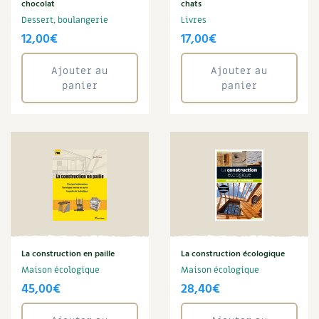
Claire Desmares-Poirrier
BD : La folle histoire des plantes
chocolat
chats
Claude Aubert
Dessert, boulangerie
Livres
Claudine Luu
12,00
€
17,00
€
Climat
Compost
Ajouter au
Ajouter au
Conservation
panier
panier
Cuisine saine
Cyril Bouvet
David Melbeck
Denis Pépin
Eau
Énergie
Enfants
Fleur
Franck Janin
La construction en paille
La construction écologique
Graines
Maison écologique
Maison écologique
Guy Avril
45,00
€
28,40
€
Habitat
Jardin bio