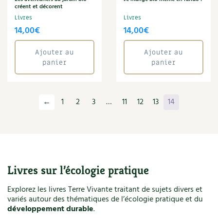
Santé
créent et décorent
Sarrasin
Livres
Livres
Savon
14,00
€
14,00
€
Séchoir solaire
Serge Schall
Ajouter au
Ajouter au
Serre
panier
panier
Soins
Sol
Soleil
←
1
2
3
…
11
12
13
14
Sophie Graverand
Sport
Syntropie
Textile éthique
Tisane
Toit végétalisé
Livres sur l’écologie pratique
Tomate
Explorez les livres Terre Vivante traitant de sujets divers et
Tous les...
variés autour des thématiques de l’écologie pratique et du
Tressage
développement durable
.
Vannerie