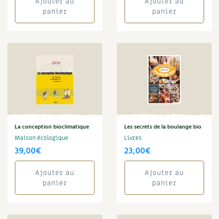
Ajouter au
Ajouter au
Joseph Chauffrey
panier
panier
Légumes
Macérat
Maison écologique
Maladie
Maraîchage
Marc Dufumier
Mare
Marie Chioca
Marie-Laure Tombini
Martine Cotinat
La conception bioclimatique
Les secrets de la boulange bio
Matériaux
Maison écologique
Livres
Mathilde Magnan
39,00
€
23,00
€
Mauvaise herbe
Maux
Ajouter au
Ajouter au
Meuble
panier
panier
Microferme
Monde
Muret