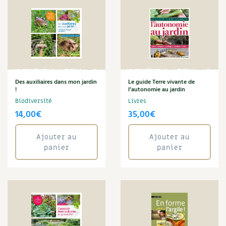
Noix
Nourriture
Obsèques
Œuf
Oiseaux
Optimiser l'espace
Organisation
Des auxiliaires dans mon jardin
Le guide Terre vivante de
!
l’autonomie au jardin
Ornement
Biodiversité
Livres
Paillage
14,00
€
35,00
€
Pain
Pâte
Ajouter au
Ajouter au
Peinture
panier
panier
Pelouse
Permaculture
Pesticides
Petits déjeuners
Pharmacie naturelle
Phytothérapie