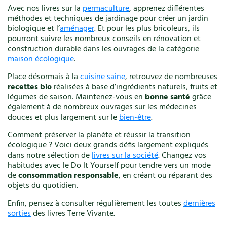
Avec nos livres sur la
permaculture
, apprenez différentes
Végétal
méthodes et techniques de jardinage pour créer un jardin
Vélo
biologique et l’
aménager
. Et pour les plus bricoleurs, ils
Verger
pourront suivre les nombreux conseils en rénovation et
Vêtements
construction durable dans les ouvrages de la catégorie
Ville
maison écologique
.
Vin
Place désormais à la
cuisine saine
, retrouvez de nombreuses
Vincent Albouy
recettes bio
réalisées à base d’ingrédients naturels, fruits et
Xavier Mathias
légumes de saison. Maintenez-vous en
bonne santé
grâce
également à de nombreux ouvrages sur les médecines
douces et plus largement sur le
bien-être
.
Annuler les filtres
Comment préserver la planète et réussir la transition
écologique ? Voici deux grands défis largement expliqués
dans notre sélection de
livres sur la société
. Changez vos
habitudes avec le Do It Yourself pour tendre vers un mode
de
consommation responsable
, en créant ou réparant des
objets du quotidien.
Enfin, pensez à consulter régulièrement les toutes
dernières
sorties
des livres Terre Vivante.