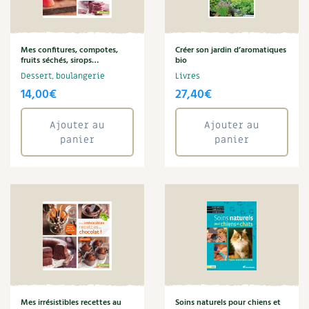
Amandine Geers
Carnets de saison
Aménagement jardin
Anne Denis
Mes confitures, compotes,
Créer son jardin d’aromatiques
Compléments
fruits séchés, sirops…
bio
Arbre
Dessert, boulangerie
Livres
Aromathérapie
Dossier
4 saisons
14,00
€
27,40
€
Art
Autonomie
Actualités
Ajouter au
Ajouter au
Aymeric Lazarin
panier
panier
Bien-être
Vidéos et podcasts
Biodiversité
Blaise Leclerc
Conseils vidéo des
4 saisons
Boulange
Bricolage
Secrets d’abonné
Brigitte Fichaux
Brigitte Lapouge-Déjean
Tous au jardin ! avec Pascal
Cécile Baudet
Champignon
La vie secrète du jardin
Christine Cieur
Mes irrésistibles recettes au
Soins naturels pour chiens et