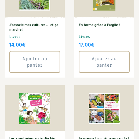
Plantes
Plantes médicinales
Plantes sauvages
Plants
J’associe mes cultures … et ça
En forme grâce à l’argile !
marche !
Potager
Livres
Livres
Potager en lasagnes
14,00
€
17,00
€
Potions
Poules
Ajouter au
Ajouter au
pub-canicule
panier
panier
Punk
Ravageur
Recette
Rémi Kulik
Rénovation
Rotation
Ruche
Salade
Sandwich
Sans gluten
Les aventuriers au jardin bio
Je mange bio même en rando !