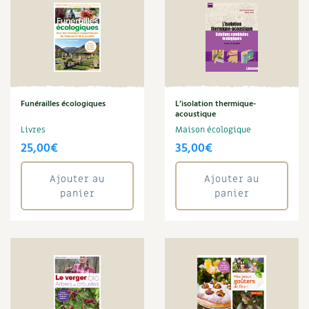
Noix
Nourriture
Obsèques
Œuf
Oiseaux
Optimiser l'espace
Funérailles écologiques
L’isolation thermique-
Organisation
acoustique
Ornement
Livres
Maison écologique
Paillage
25,00
€
35,00
€
Pain
Pâte
Ajouter au
Ajouter au
Peinture
panier
panier
Pelouse
Permaculture
Pesticides
Petits déjeuners
Pharmacie naturelle
Phytothérapie