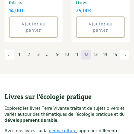
Santé
Enfants
Livres
14,00
€
25,00
€
Sarrasin
Savon
Séchoir solaire
Ajouter au
Ajouter au
panier
panier
Serge Schall
Serre
Soins
Sol
←
1
2
3
…
9
10
11
12
13
14
15
→
Soleil
Sophie Graverand
Sport
Syntropie
Textile éthique
Livres sur l’écologie pratique
Tisane
Toit végétalisé
Explorez les livres Terre Vivante traitant de sujets divers et
Tomate
variés autour des thématiques de l’écologie pratique et du
Tous les...
développement durable
.
Tressage
Avec nos livres sur la
permaculture
, apprenez différentes
Vannerie