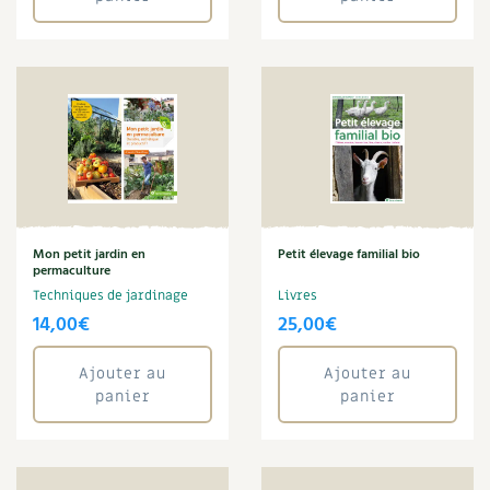
Joseph Chauffrey
Légumes
Macérat
Maison écologique
Maladie
Maraîchage
Marc Dufumier
Mare
Marie Chioca
Marie-Laure Tombini
Mon petit jardin en
Petit élevage familial bio
permaculture
Martine Cotinat
Techniques de jardinage
Livres
Matériaux
14,00
€
25,00
€
Mathilde Magnan
Mauvaise herbe
Ajouter au
Ajouter au
Maux
panier
panier
Meuble
Microferme
Monde
Muret