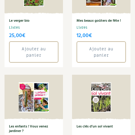
Plantes
Plantes médicinales
Plantes sauvages
Le verger bio
Mes beaux goûters de fête !
Plants
Livres
Livres
Potager
25,00
€
12,00
€
Potager en lasagnes
Potions
Ajouter au
Ajouter au
Poules
panier
panier
pub-canicule
Punk
Ravageur
Recette
Rémi Kulik
Rénovation
Rotation
Ruche
Salade
Sandwich
Les enfants ! Vous venez
Les clés d’un sol vivant
Sans gluten
jardiner ?