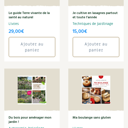
Amandine Geers
Carnets de saison
Aménagement jardin
Le guide Terre vivante de la
Je cultive en lasagnes partout
santé au naturel
et toute l’année
Anne Denis
Compléments
Livres
Techniques de jardinage
Arbre
29,00
€
15,00
€
Aromathérapie
Dossier
4 saisons
Art
Ajouter au
Ajouter au
Autonomie
Actualités
panier
panier
Aymeric Lazarin
Bien-être
Vidéos et podcasts
Biodiversité
Blaise Leclerc
Conseils vidéo des
4 saisons
Boulange
Bricolage
Secrets d’abonné
Brigitte Fichaux
Brigitte Lapouge-Déjean
Tous au jardin ! avec Pascal
Cécile Baudet
Champignon
La vie secrète du jardin
Du bois pour aménager mon
Ma boulange sans gluten
Christine Cieur
jardin !