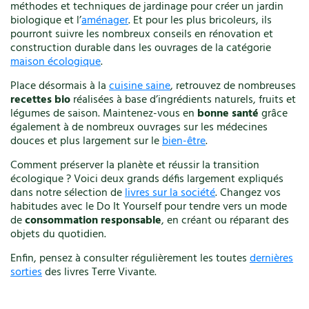
méthodes et techniques de jardinage pour créer un jardin
Végétal
biologique et l’
aménager
. Et pour les plus bricoleurs, ils
Vélo
pourront suivre les nombreux conseils en rénovation et
Verger
construction durable dans les ouvrages de la catégorie
maison écologique
.
Vêtements
Ville
Place désormais à la
cuisine saine
, retrouvez de nombreuses
Vin
recettes bio
réalisées à base d’ingrédients naturels, fruits et
Vincent Albouy
légumes de saison. Maintenez-vous en
bonne santé
grâce
également à de nombreux ouvrages sur les médecines
Xavier Mathias
douces et plus largement sur le
bien-être
.
Comment préserver la planète et réussir la transition
Annuler les filtres
écologique ? Voici deux grands défis largement expliqués
dans notre sélection de
livres sur la société
. Changez vos
habitudes avec le Do It Yourself pour tendre vers un mode
de
consommation responsable
, en créant ou réparant des
objets du quotidien.
Enfin, pensez à consulter régulièrement les toutes
dernières
sorties
des livres Terre Vivante.