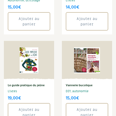
Claire Desmares-Poirrier
BD : La folle histoire des plantes
Autonomie, bricolage
Livres
15,00
€
14,00
€
Claude Aubert
Claudine Luu
Climat
Ajouter au
Ajouter au
panier
panier
Compost
Conservation
Cuisine saine
Cyril Bouvet
David Melbeck
Denis Pépin
Eau
Énergie
Enfants
Fleur
Le guide pratique du jeûne
Vannerie bucolique
Franck Janin
Livres
DIY, autonomie
Graines
19,00
€
15,00
€
Guy Avril
Habitat
Ajouter au
Ajouter au
Jardin bio
panier
panier