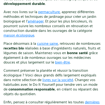
développement durable
.
Végétal
Vélo
Avec nos livres sur la
permaculture
, apprenez différentes
Verger
méthodes et techniques de jardinage pour créer un jardin
Vêtements
biologique et l’
aménager
. Et pour les plus bricoleurs, ils
pourront suivre les nombreux conseils en rénovation et
Ville
construction durable dans les ouvrages de la catégorie
Vin
maison écologique
.
Vincent Albouy
Place désormais à la
cuisine saine
, retrouvez de nombreuses
Xavier Mathias
recettes bio
réalisées à base d’ingrédients naturels, fruits et
légumes de saison. Maintenez-vous en
bonne santé
grâce
également à de nombreux ouvrages sur les médecines
Annuler les filtres
douces et plus largement sur le
bien-être
.
Comment préserver la planète et réussir la transition
écologique ? Voici deux grands défis largement expliqués
dans notre sélection de
livres sur la société
. Changez vos
habitudes avec le Do It Yourself pour tendre vers un mode
de
consommation responsable
, en créant ou réparant des
objets du quotidien.
Enfin, pensez à consulter régulièrement les toutes
dernières