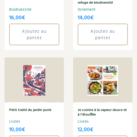
Claire Desmares-Poirrier
BD : La folle histoire des plantes
refuge de biodiversité
Claude Aubert
Biodiversité
Ornement
Claudine Luu
16,00
€
14,00
€
Climat
Compost
Ajouter au
Ajouter au
Conservation
panier
panier
Cuisine saine
Cyril Bouvet
David Melbeck
Denis Pépin
Eau
Énergie
Enfants
Fleur
Franck Janin
Petit traité du jardin punk
Je cuisine à la vapeur douce et
Graines
à l’étouffée
Guy Avril
Livres
Livres
Habitat
10,00
€
12,00
€
Jardin bio