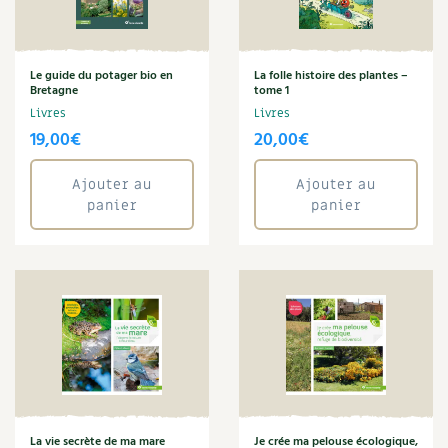
Amandine Geers
Carnets de saison
Aménagement jardin
Anne Denis
Compléments
Le guide du potager bio en
La folle histoire des plantes –
Arbre
Bretagne
tome 1
Aromathérapie
Livres
Livres
Dossier
4 saisons
19,00
€
20,00
€
Art
Autonomie
Actualités
Aymeric Lazarin
Ajouter au
Ajouter au
panier
panier
Bien-être
Vidéos et podcasts
Biodiversité
Blaise Leclerc
Conseils vidéo des
4 saisons
Boulange
Bricolage
Secrets d’abonné
Brigitte Fichaux
Brigitte Lapouge-Déjean
Tous au jardin ! avec Pascal
Cécile Baudet
Champignon
La vie secrète du jardin
Christine Cieur
La vie secrète de ma mare
Je crée ma pelouse écologique,