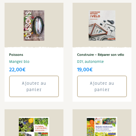
Noix
Nourriture
Obsèques
Œuf
Oiseaux
Optimiser l'espace
Organisation
Poissons
Construire – Réparer son vélo
Ornement
Manger bio
DIY, autonomie
Paillage
22,00
€
19,00
€
Pain
Pâte
Ajouter au
Ajouter au
Peinture
panier
panier
Pelouse
Permaculture
Pesticides
Petits déjeuners
Pharmacie naturelle
Phytothérapie