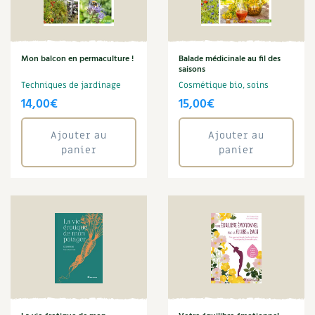
Plantes
Plantes médicinales
Plantes sauvages
Plants
Mon balcon en permaculture !
Balade médicinale au fil des
Potager
saisons
Potager en lasagnes
Techniques de jardinage
Cosmétique bio, soins
14,00
€
15,00
€
Potions
Poules
pub-canicule
Ajouter au
Ajouter au
panier
panier
Punk
Ravageur
Recette
Rémi Kulik
Rénovation
Rotation
Ruche
Salade
Sandwich
Sans gluten