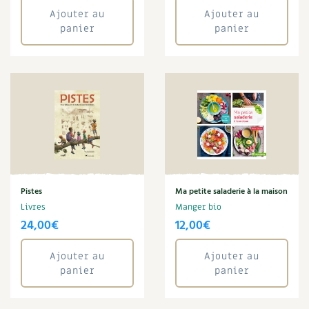
Joseph Chauffrey
Ajouter au
Ajouter au
Légumes
panier
panier
Macérat
Maison écologique
Maladie
Maraîchage
Marc Dufumier
Mare
Marie Chioca
Marie-Laure Tombini
Martine Cotinat
Matériaux
Pistes
Ma petite saladerie à la maison
Mathilde Magnan
Livres
Manger bio
Mauvaise herbe
24,00
€
12,00
€
Maux
Meuble
Ajouter au
Ajouter au
Microferme
panier
panier
Monde
Muret