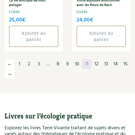
La vie érotique de mon
Votre équilibre émotionnel
Santé
potager
avec les fleurs de Bach
Sarrasin
Livres
Livres
Savon
25,00
€
24,00
€
Séchoir solaire
Serge Schall
Ajouter au
Ajouter au
Serre
panier
panier
Soins
Sol
Soleil
←
1
2
3
…
8
9
10
11
12
13
14
15
Sophie Graverand
→
Sport
Syntropie
Textile éthique
Tisane
Toit végétalisé
Tomate
Livres sur l’écologie pratique
Tous les...
Tressage
Explorez les livres Terre Vivante traitant de sujets divers et
Vannerie
variés autour des thématiques de l’écologie pratique et du