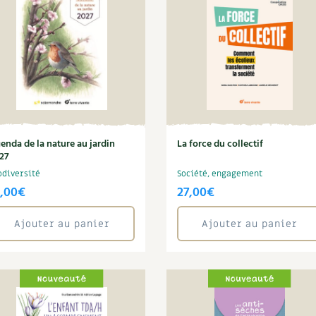
Autonomie
NOUVEAUTÉ
nception et gros oeuvre
tériaux écologiques
Société, engagement
Enfants
Feuilleter l
ergie
stion de l’eau
Actions pour la planète
tretien de la maison
coration et petit bricolage
enda de la nature au jardin
La force du collectif
27
odiversité
Société, engagement
4,00
€
27,00
€
Ajouter au panier
Ajouter au panier