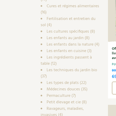
Cures et régimes alimentaires
(16)
Fertilisation et entretien du
sol
(4)
Les cultures spécifiques
(8)
Les enfants au jardin
(8)
Les enfants dans la nature
(4)
Of
Les enfants en cuisine
(3)
li
Les ingrédients passent à
av
table
(12)
Po
Les techniques du jardin bio
80
L
(37)
6
Les types de plats
(22)
pr
Médecines douces
(35)
in
Permaculture
(7)
ét
Petit élevage et cie
(8)
8
Ravageurs, maladies,
invasives
(4)