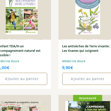
enfant TDA/H un
Les antisèches de Terre vivante :
compagnement naturel est
Les tisanes qui soignent
ssible !
decine douce
Médecine douce
5,00
€
9,90
€
Ajouter au panier
Ajouter au panier