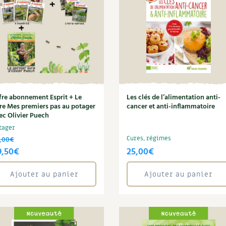
fre abonnement Esprit + Le
Les clés de l’alimentation anti-
vre Mes premiers pas au potager
cancer et anti-inflammatoire
ec Olivier Puech
tager
,00
€
Cures, régimes
e
Le
9,50
€
25,00
€
ix
prix
Ajouter au panier
Ajouter au panier
itial
actuel
ait :
est :
,00€.
69,50€.