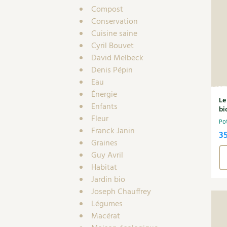
Compost
Conservation
Cuisine saine
Cyril Bouvet
David Melbeck
Denis Pépin
Eau
Énergie
Le
Enfants
bi
Fleur
Po
Franck Janin
3
Graines
Guy Avril
Habitat
Jardin bio
Joseph Chauffrey
Légumes
Macérat