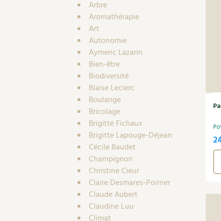
Arbre
Aromathérapie
Art
Autonomie
Aymeric Lazarin
Bien-être
Biodiversité
Blaise Leclerc
Boulange
Pa
Bricolage
Brigitte Fichaux
Po
Brigitte Lapouge-Déjean
2
Cécile Baudet
Champignon
Christine Cieur
Claire Desmares-Poirrier
Claude Aubert
Claudine Luu
Climat