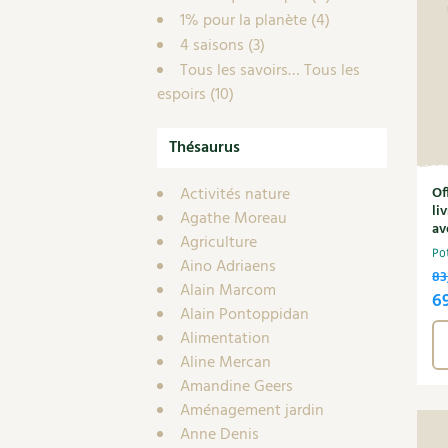
1% pour la planète
(4)
4 saisons
(3)
Tous les savoirs… Tous les
espoirs
(10)
Thésaurus
Activités nature
Of
li
Agathe Moreau
av
Agriculture
Po
Aino Adriaens
83
Alain Marcom
L
6
Alain Pontoppidan
pr
Alimentation
in
Aline Mercan
ét
Amandine Geers
83
Aménagement jardin
Anne Denis