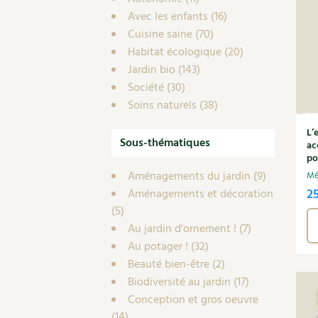
Avec les enfants
(16)
Cuisine saine
(70)
Habitat écologique
(20)
Jardin bio
(143)
Société
(30)
Soins naturels
(38)
L’
Sous-thématiques
ac
po
Aménagements du jardin
(9)
Mé
2
Aménagements et décoration
(5)
Au jardin d'ornement !
(7)
Au potager !
(32)
Beauté bien-être
(2)
Biodiversité au jardin
(17)
Conception et gros oeuvre
(14)