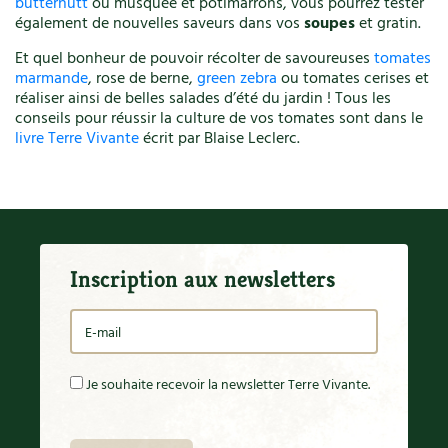
butternutt
ou musquée et potimarrons, vous pourrez tester
également de nouvelles saveurs dans vos
soupes
et gratin.
Recettes végétariennes et vegan
Trucs & astuces
Et quel bonheur de pouvoir récolter de savoureuses
tomates
marmande
, rose de berne,
green zebra
ou tomates cerises et
Habitat écologique
Expés
réaliser ainsi de belles salades d’été du jardin ! Tous les
conseils pour réussir la culture de vos tomates sont dans le
Conception et gros oeuvre
Trocs & petites annonces
livre Terre Vivante
écrit par Blaise Leclerc.
Matériaux écologiques
Appels à témoignage
Énergie
Bonnes adresses
Gestion de l’eau
Liste des pépiniéristes
Inscription aux newsletters
Entretien de la maison
Mieux consommer
Décoration et petit bricolage
Je souhaite recevoir la newsletter Terre Vivante.
Santé et bien-être