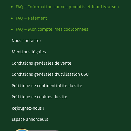
FAQ – Information sur nos produits et leur livraison
Carnets de saison
FAQ – Paiement
Compléments
FAQ – Mon compte, mes coordonnées
Dossier
4 saisons
Nous contacter
Actualités
Mentions légales
Vidéos et podcasts
Conditions générales de vente
Conditions générales d’utilisation CGU
Conseils vidéo des
4 saisons
Politique de confidentialité du site
Secrets d’abonné
Politique de cookies du site
Tous au jardin ! avec Pascal
Rejoignez-nous !
La vie secrète du jardin
Espace annonceurs