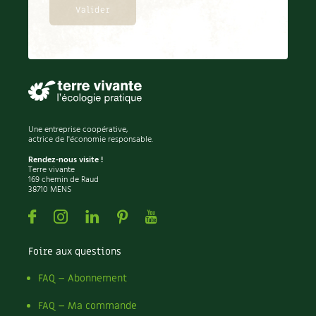
Les plantes et leurs vertus
Soins et cosmétiques au naturel
Société et alternatives
Vivre l’écologie
Une entreprise coopérative,
Protéger la nature
actrice de l'économie responsable.
Rendez-nous visite !
Autonomie
Terre vivante
169 chemin de Raud
38710 MENS
Enfants
Facebook
Instagram
Linkedin
Pinterest
Youtube
Actions pour la planète
Foire aux questions
Les 4 saisons
FAQ – Abonnement
Archives
FAQ – Ma commande