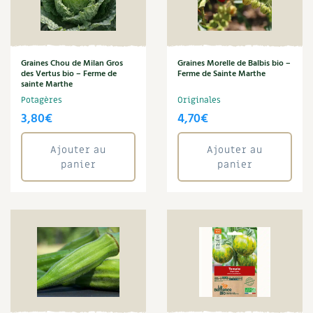
Carnets de saison
Compléments
Graines Chou de Milan Gros
Graines Morelle de Balbis bio –
des Vertus bio – Ferme de
Ferme de Sainte Marthe
Dossier
4 saisons
sainte Marthe
Potagères
Originales
3,80
€
4,70
€
Actualités
Vidéos et podcasts
Ajouter au
Ajouter au
panier
panier
Conseils vidéo des
4 saisons
Secrets d’abonné
Tous au jardin ! avec Pascal
La vie secrète du jardin