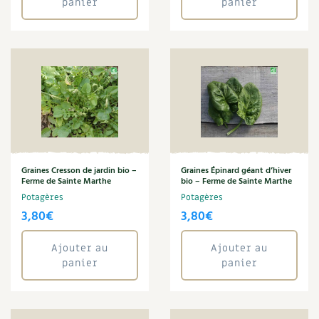
panier
panier
Recettes végétariennes et vegan
Trucs & astuces
Habitat écologique
Expés
Conception et gros oeuvre
Trocs & petites annonces
Matériaux écologiques
Appels à témoignage
Énergie
Bonnes adresses
Graines Cresson de jardin bio –
Graines Épinard géant d’hiver
Ferme de Sainte Marthe
bio – Ferme de Sainte Marthe
Gestion de l’eau
Liste des pépiniéristes
Potagères
Potagères
3,80
€
3,80
€
Entretien de la maison
Mieux consommer
Ajouter au
Ajouter au
Décoration et petit bricolage
panier
panier
Santé et bien-être