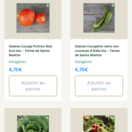
Les plantes et leurs vertus
Soins et cosmétiques au naturel
Société et alternatives
Vivre l’écologie
Graines Courge Potiron Red
Graines Courgette verte non
Kuri bio – Ferme de Sainte
coureuse d’Italie bio – Ferme
Marthe
de Sainte Marthe
Protéger la nature
Potagères
Potagères
4,70
€
4,70
€
Autonomie
Ajouter au
Ajouter au
Enfants
panier
panier
Actions pour la planète
Les 4 saisons
Archives