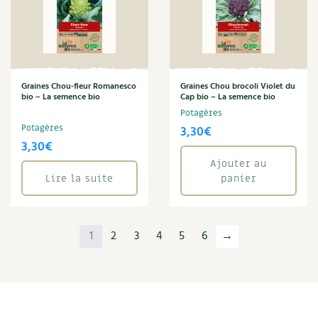
Graines Chou-fleur Romanesco
Graines Chou brocoli Violet du
bio – La semence bio
Cap bio – La semence bio
Potagères
Potagères
3,30
€
3,30
€
Ajouter au
Lire la suite
panier
1
2
3
4
5
6
→