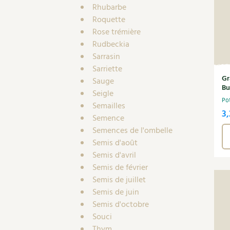
Rhubarbe
Roquette
Rose trémière
Rudbeckia
Sarrasin
Sarriette
Gr
Sauge
Bu
Seigle
Po
Semailles
3,
Semence
Semences de l'ombelle
Semis d'août
Semis d'avril
Semis de février
Semis de juillet
Semis de juin
Semis d'octobre
Souci
Thym