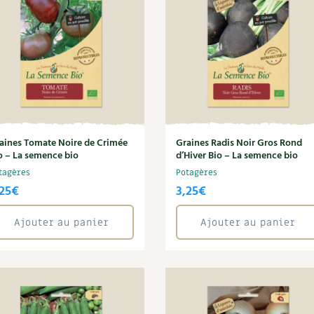
Autonomie
NOUVEAUTÉ
nception et gros oeuvre
tériaux écologiques
Société, engagement
Enfants
Feuilleter l
ergie
stion de l’eau
Actions pour la planète
tretien de la maison
coration et petit bricolage
aines Tomate Noire de Crimée
Graines Radis Noir Gros Rond
o – La semence bio
d’Hiver Bio – La semence bio
tagères
Potagères
25
€
3,25
€
Ajouter au panier
Ajouter au panier