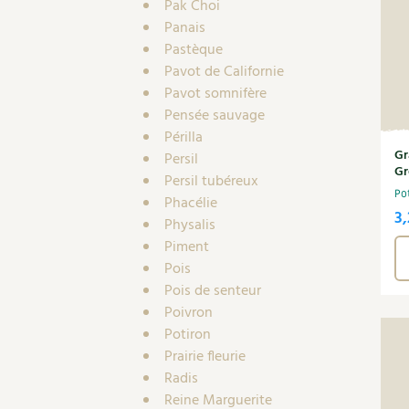
Pak Choi
Panais
Pastèque
Pavot de Californie
Pavot somnifère
Pensée sauvage
Périlla
Gr
Persil
Gr
Persil tubéreux
Po
Phacélie
3,
Physalis
Piment
Pois
Pois de senteur
Poivron
Potiron
Prairie fleurie
Radis
Reine Marguerite