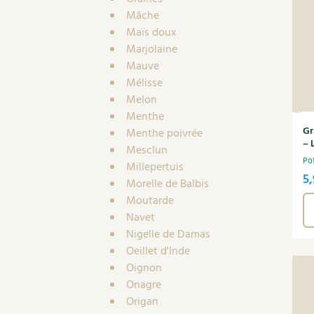
Mâche
Maïs doux
Marjolaine
Mauve
Mélisse
Melon
Menthe
Gr
Menthe poivrée
– 
Mesclun
Po
Millepertuis
5,
Morelle de Balbis
Moutarde
Navet
Nigelle de Damas
Oeillet d'Inde
Oignon
Onagre
Origan