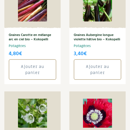
Verveine de Buenos Aires
Carnets de saison
Zinnia
Compléments
Annuler les filtres
Dossier
4 saisons
Graines Carotte en mélange
Graines Aubergine longue
arc en ciel bio – Kokopelli
violette hâtive bio – Kokopelli
Potagères
Potagères
Actualités
4,80
€
3,40
€
Vidéos et podcasts
Ajouter au
Ajouter au
panier
panier
Conseils vidéo des
4 saisons
Secrets d’abonné
Tous au jardin ! avec Pascal
La vie secrète du jardin