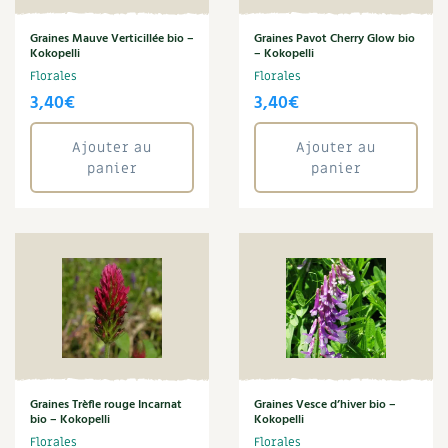
BD : La folle histoire des plantes
Graines Mauve Verticillée bio –
Graines Pavot Cherry Glow bio
Kokopelli
– Kokopelli
Florales
Florales
3,40
€
3,40
€
Ajouter au
Ajouter au
panier
panier
Graines Trèfle rouge Incarnat
Graines Vesce d’hiver bio –
bio – Kokopelli
Kokopelli
Florales
Florales