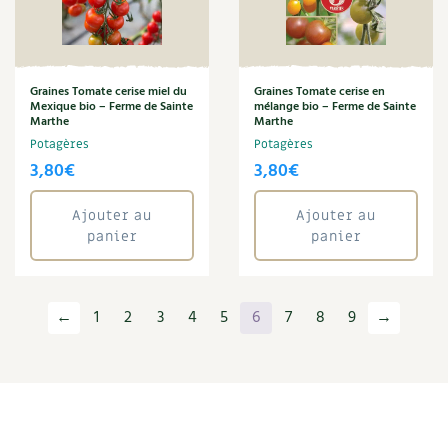
Graines Tomate cerise miel du
Graines Tomate cerise en
Mexique bio – Ferme de Sainte
mélange bio – Ferme de Sainte
Marthe
Marthe
Potagères
Potagères
3,80
€
3,80
€
Ajouter au
Ajouter au
panier
panier
←
1
2
3
4
5
6
7
8
9
→