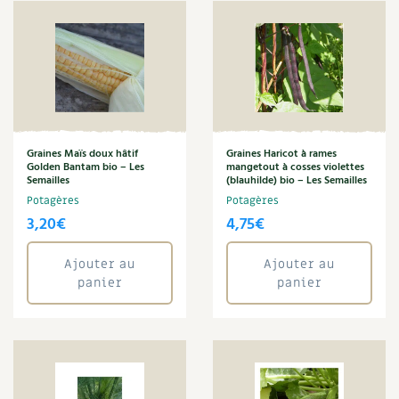
Sarriette
Les plantes et leurs vertus
Sauge
Soins et cosmétiques au naturel
Seigle
Semailles
Société et alternatives
Semence
Semences de l'ombelle
Vivre l’écologie
Semis d'août
Semis d'avril
Graines Maïs doux hâtif
Graines Haricot à rames
Golden Bantam bio – Les
mangetout à cosses violettes
Protéger la nature
Semis de février
Semailles
(blauhilde) bio – Les Semailles
Semis de juillet
Potagères
Potagères
Autonomie
Semis de juin
3,20
€
4,75
€
Semis d'octobre
Enfants
Souci
Ajouter au
Ajouter au
Thym
panier
panier
Actions pour la planète
Tisane
Tomate
Les 4 saisons
Tomate cerise
Tournesol
Archives
Verveine