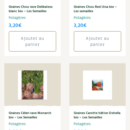
BD : La folle histoire des plantes
Graines Chou rave Delikatess
Graines Chou Red Ursa bio –
blanc bio – Les Semailles
Les semailles
Potagères
Potagères
3,20
€
3,20
€
Ajouter au
Ajouter au
panier
panier
Graines Céleri rave Monarch
Graines Carotte hâtive Oxhella
bio – Les Semailles
bio – Les Semailles
Potagères
Potagères