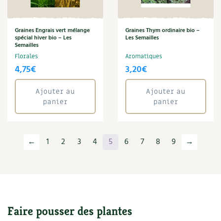
Graines Engrais vert mélange
Graines Thym ordinaire bio –
spécial hiver bio – Les
Les Semailles
Semailles
Florales
Aromatiques
4,75
€
3,20
€
Ajouter au
Ajouter au
panier
panier
←
1
2
3
4
5
6
7
8
9
→
Faire pousser des plantes