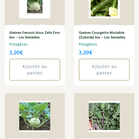
Verveine de Buenos Aires
Carnets de saison
Zinnia
Compléments
Annuler les filtres
Graines Fenouil doux Zefa Fino
Graines Courgette Mutabile
Dossier
4 saisons
bio – Les Semailles
(Zuboda) bio – Les Semailles
Potagères
Potagères
3,20
€
3,20
€
Actualités
Vidéos et podcasts
Ajouter au
Ajouter au
panier
panier
Conseils vidéo des
4 saisons
Secrets d’abonné
Tous au jardin ! avec Pascal
La vie secrète du jardin