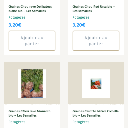
BD : La folle histoire des plantes
Graines Chou rave Delikatess
Graines Chou Red Ursa bio –
blanc bio – Les Semailles
Les semailles
Potagères
Potagères
3,20
€
3,20
€
Ajouter au
Ajouter au
panier
panier
Graines Céleri rave Monarch
Graines Carotte hâtive Oxhella
bio – Les Semailles
bio – Les Semailles
Potagères
Potagères