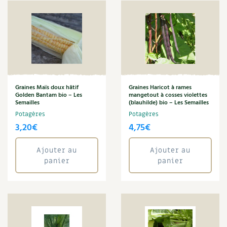
Sarriette
Les plantes et leurs vertus
Sauge
Soins et cosmétiques au naturel
Seigle
Semailles
Société et alternatives
Semence
Semences de l'ombelle
Vivre l’écologie
Semis d'août
Semis d'avril
Graines Maïs doux hâtif
Graines Haricot à rames
Golden Bantam bio – Les
mangetout à cosses violettes
Protéger la nature
Semis de février
Semailles
(blauhilde) bio – Les Semailles
Semis de juillet
Potagères
Potagères
Autonomie
Semis de juin
3,20
€
4,75
€
Semis d'octobre
Enfants
Souci
Ajouter au
Ajouter au
Thym
panier
panier
Actions pour la planète
Tisane
Tomate
Les 4 saisons
Tomate cerise
Tournesol
Archives
Verveine