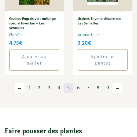
Graines Engrais vert mélange
Graines Thym ordinaire bio –
spécial hiver bio – Les
Les Semailles
Semailles
Florales
Aromatiques
4,75
€
3,20
€
Ajouter au
Ajouter au
panier
panier
←
1
2
3
4
5
6
7
8
9
→
Faire pousser des plantes