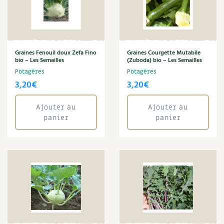
Verveine de Buenos Aires
Carnets de saison
Zinnia
Compléments
Annuler les filtres
Graines Fenouil doux Zefa Fino
Graines Courgette Mutabile
Dossier
4 saisons
bio – Les Semailles
(Zuboda) bio – Les Semailles
Potagères
Potagères
3,20
€
3,20
€
Actualités
Vidéos et podcasts
Ajouter au
Ajouter au
panier
panier
Conseils vidéo des
4 saisons
Secrets d’abonné
Tous au jardin ! avec Pascal
La vie secrète du jardin