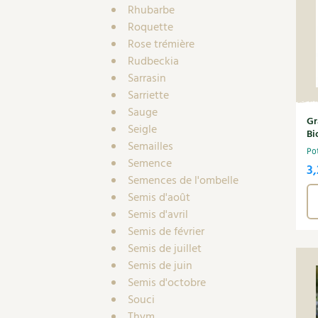
Rhubarbe
Roquette
Rose trémière
Rudbeckia
Sarrasin
Sarriette
Sauge
Gr
Seigle
Bi
Semailles
Po
Semence
3,
Semences de l'ombelle
Semis d'août
Semis d'avril
Semis de février
Semis de juillet
Semis de juin
Semis d'octobre
Souci
Thym