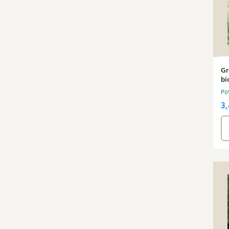
Gr
bi
Po
3