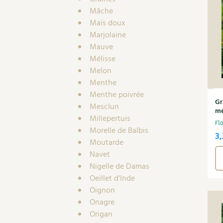
Mâche
Maïs doux
Marjolaine
Mauve
Mélisse
Melon
Menthe
Menthe poivrée
Gr
Mesclun
mé
Millepertuis
Fl
Morelle de Balbis
3
Moutarde
Navet
Nigelle de Damas
Oeillet d'Inde
Oignon
Onagre
Origan