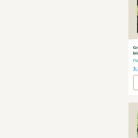
Gr
bi
Fl
3