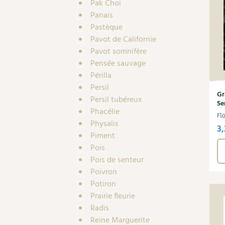
Pak Choi
Panais
Pastèque
Pavot de Californie
Pavot somnifère
Pensée sauvage
Périlla
Persil
Gr
Persil tubéreux
Se
Phacélie
Fl
Physalis
3
Piment
Pois
Pois de senteur
Poivron
Potiron
Prairie fleurie
Radis
Reine Marguerite