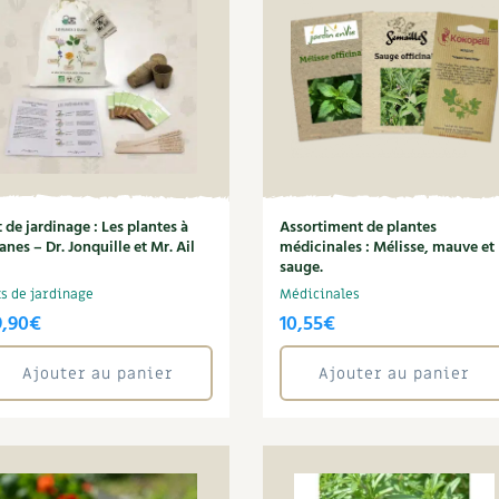
Autonomie
NOUVEAUTÉ
nception et gros oeuvre
tériaux écologiques
Société, engagement
Enfants
Feuilleter l
ergie
stion de l’eau
Actions pour la planète
tretien de la maison
coration et petit bricolage
t de jardinage : Les plantes à
Assortiment de plantes
sanes – Dr. Jonquille et Mr. Ail
médicinales : Mélisse, mauve et
sauge.
ts de jardinage
Médicinales
9,90
€
10,55
€
Ajouter au panier
Ajouter au panier