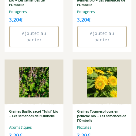
bio – Les semences de
Rennes bio – Les semences de
l’Ombelle
l’Ombelle
Potagères
Potagères
3,20
€
3,20
€
Ajouter au
Ajouter au
panier
panier
Graines Basilic sacré “Tulsi” bio
Graines Tournesol ours en
– Les semences de l’Ombelle
peluche bio – Les semences de
l’Ombelle
Aromatiques
Florales
3,20
€
3,20
€