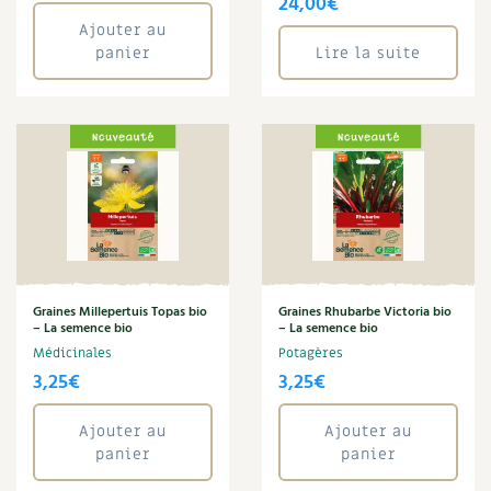
24,00
€
Périlla
Ajouter au
Recettes végétariennes et vegan
Trucs & astuces
Persil
panier
Lire la suite
Persil tubéreux
Habitat écologique
Expés
Phacélie
Physalis
Conception et gros oeuvre
Trocs & petites annonces
Piment
Pois
Matériaux écologiques
Appels à témoignage
Pois de senteur
Poivron
Énergie
Bonnes adresses
Potiron
Prairie fleurie
Gestion de l’eau
Liste des pépiniéristes
Radis
Graines Millepertuis Topas bio
Graines Rhubarbe Victoria bio
– La semence bio
– La semence bio
Reine Marguerite
Entretien de la maison
Mieux consommer
Médicinales
Potagères
Rhubarbe
3,25
€
3,25
€
Roquette
Décoration et petit bricolage
Rose trémière
Ajouter au
Ajouter au
Rudbeckia
Santé et bien-être
panier
panier
Sarrasin