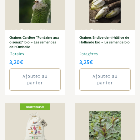
Verveine de Buenos Aires
Carnets de saison
Zinnia
Compléments
Annuler les filtres
Dossier
4 saisons
Graines Cardère “Fontaine aux
Graines Endive demi-hâtive de
oiseaux” bio – Les semences
Hollande bio – La semence bio
de l’Ombelle
Actualités
Florales
Potagères
3,20
€
3,25
€
Vidéos et podcasts
Ajouter au
Ajouter au
Conseils vidéo des
4 saisons
panier
panier
Secrets d’abonné
Tous au jardin ! avec Pascal
La vie secrète du jardin