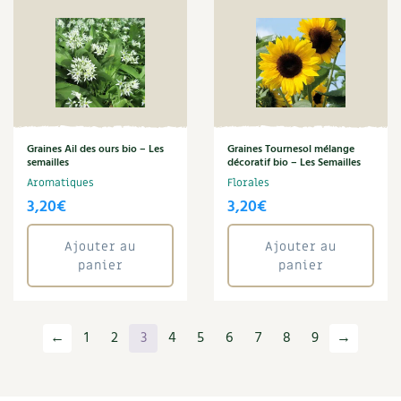
Graines Ail des ours bio – Les
Graines Tournesol mélange
semailles
décoratif bio – Les Semailles
Aromatiques
Florales
3,20
€
3,20
€
Ajouter au
Ajouter au
panier
panier
←
1
2
3
4
5
6
7
8
9
→