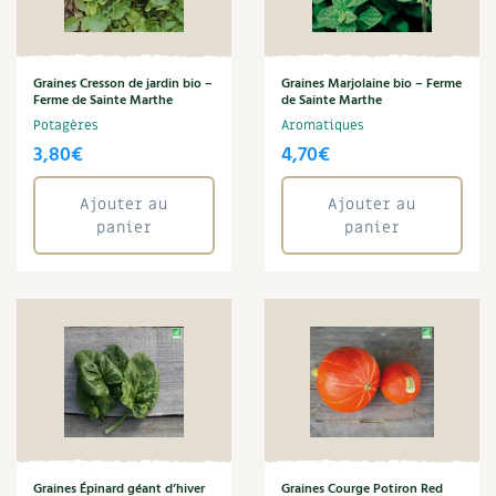
Verveine de Buenos Aires
Carnets de saison
Zinnia
Compléments
Graines Cresson de jardin bio –
Graines Marjolaine bio – Ferme
Ferme de Sainte Marthe
de Sainte Marthe
Annuler les filtres
Potagères
Aromatiques
Dossier
4 saisons
3,80
€
4,70
€
Actualités
Ajouter au
Ajouter au
panier
panier
Vidéos et podcasts
Conseils vidéo des
4 saisons
Secrets d’abonné
Tous au jardin ! avec Pascal
La vie secrète du jardin
Graines Épinard géant d’hiver
Graines Courge Potiron Red