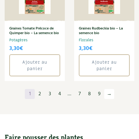
Graines Tomate Précoce de
Graines Rudbeckia bio – La
Quimper bio – La semence bio
semence bio
Potagères
Florales
3,30
€
3,30
€
Ajouter au
Ajouter au
panier
panier
1
2
3
4
…
7
8
9
→
Faire pousser des plantes